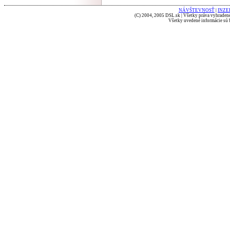
NÁVŠTEVNOSŤ
|
INZE
(C) 2004, 2005 DSL.sk | Všetky práva vyhradené
Všetky uvedené informácie sú b