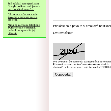
Súd zakázal samojazdiacim
Google taxíkom dobíjanie v
noci, rušili obyvateľov
NASA na diaľku na sonde
Voyager 2 úspešne znížila
spotrebu
Misia na záchranu teleskopu
Prihláste sa
a povoľte si emailové notifiká
Swift ešte nie je stratená,
podarilo sa spomaliť jej
Overovací text:
otáčanie
Pre overenie, že komentár sa nepridáva automatizov
Písmená musíte zadávať rovnako ako na obrázku veľk
obrázok". V texte sa používajú iba znaky "BC