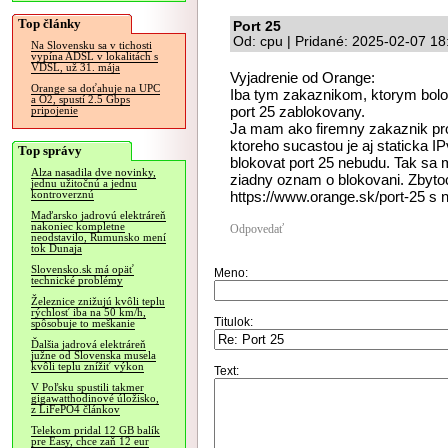
Top články
Port 25
Od: cpu | Pridané: 2025-02-07 18
Na Slovensku sa v tichosti
vypína ADSL v lokalitách s
VDSL, už 31. mája
Vyjadrenie od Orange:
Orange sa doťahuje na UPC
Iba tym zakaznikom, ktorym bolo
a O2, spustí 2.5 Gbps
port 25 zablokovany.
pripojenie
Ja mam ako firemny zakaznik pr
ktoreho sucastou je aj staticka
Top správy
blokovat port 25 nebudu. Tak sa mi
Alza nasadila dve novinky,
ziadny oznam o blokovani. Zbyto
jednu užitočnú a jednu
https://www.orange.sk/port-25 s 
kontroverznú
Maďarsko jadrovú elektráreň
nakoniec kompletne
Odpovedať
neodstavilo, Rumunsko mení
tok Dunaja
Slovensko.sk má opäť
Meno:
technické problémy
Železnice znižujú kvôli teplu
rýchlosť iba na 50 km/h,
Titulok:
spôsobuje to meškanie
Ďalšia jadrová elektráreň
južne od Slovenska musela
kvôli teplu znížiť výkon
Text:
V Poľsku spustili takmer
gigawatthodinové úložisko,
z LiFePO4 článkov
Telekom pridal 12 GB balík
pre Easy, chce zaň 12 eur