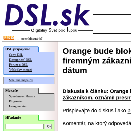
neprihlásený
Orange bude blok
DSL pripojenie
Ceny DSL
firemným zákazn
Dostupnosť DSL
Fórum o DSL
dátum
Výsledky meraní
Satelitná mapa SR
Diskusia k článku:
Orange 
Merače
zákazníkom, oznámil pres
Speedmeter
Merania
Pingmeter
Googlemeter
Prispievajte do diskusií ako
p
Hľadanie
Komentár, na ktorý odpovedá