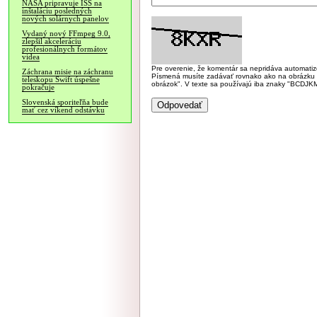
NASA pripravuje ISS na
inštaláciu posledných
nových solárnych panelov
Vydaný nový FFmpeg 9.0,
zlepšil akceleráciu
profesionálnych formátov
videa
Pre overenie, že komentár sa nepridáva automatizov
Záchrana misie na záchranu
Písmená musíte zadávať rovnako ako na obrázku veľk
teleskopu Swift úspešne
obrázok". V texte sa používajú iba znaky "BC
pokračuje
Slovenská sporiteľňa bude
mať cez víkend odstávku