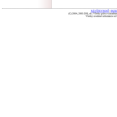
NÁVŠTEVNOSŤ
|
INZE
(C) 2004, 2005 DSL.sk | Všetky práva vyhradené
Všetky uvedené informácie sú b