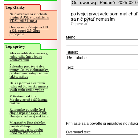
Od: qweewq | Pridané: 2025-02-0
Top články
po tvojej prvej vete som mal chuť s
Na Slovensku sa v tichosti
vypína ADSL v lokalitách s
sa nič pýtať nemusím
VDSL, už 31. mája
Odpovedať
Orange sa doťahuje na UPC
a O2, spustí 2.5 Gbps
pripojenie
Meno:
Top správy
Titulok:
Alza nasadila dve novinky,
jednu užitočnú a jednu
kontroverznú
Železnice predávajú dve
Text:
tretiny lístkov elektronicky,
po donútení cestujúcich na
takýto nákup
Ďalšia jadrová elektráreň
južne od Slovenska musela
kvôli teplu znížiť výkon
V štvrtom reaktore
Mochoviec už beží štiepna
reakcia
Rumunsko potopilo štyri
člny a úspešne zvýšilo tok
Dunaja k jadrovej elektrárni
Microsoft v čase drahých
Prihláste sa
a povoľte si emailové notifiká
pamätí sľubuje
optimalizovať spotrebu
Overovací text:
RAM vo Windows 11