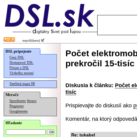
neprihlásený
Počet elektromob
DSL pripojenie
Ceny DSL
prekročil 15-tisíc
Dostupnosť DSL
Fórum o DSL
Výsledky meraní
Satelitná mapa SR
Diskusia k článku:
Počet el
tisíc
Merače
Speedmeter
Merania
Prispievajte do diskusií ako
p
Pingmeter
Googlemeter
Komentár, na ktorý odpovedá
Hľadanie
Re: tukabel