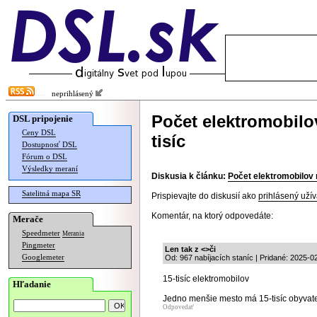
neprihlásený
Počet elektromobilo
DSL pripojenie
Ceny DSL
tisíc
Dostupnosť DSL
Fórum o DSL
Výsledky meraní
Diskusia k článku:
Počet elektromobilov 
Satelitná mapa SR
Prispievajte do diskusií ako
prihlásený užív
Komentár, na ktorý odpovedáte:
Merače
Speedmeter
Merania
Pingmeter
Len tak z <>či
Googlemeter
Od: 967 nabíjacích staníc | Pridané: 2025-0
15-tisíc elektromobilov
Hľadanie
Jedno menšie mesto má 15-tisíc obyvat
Odpovedať