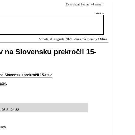
Za poslednú hodinu: 46 meraní
inzercia
Sobota, 8. augusta 2026, dnes má meniny
Oskár
v na Slovensku prekročil 15-
na Slovensku prekročil 15-tisíc
ateľ
.
2-03 21:24:32
eľov