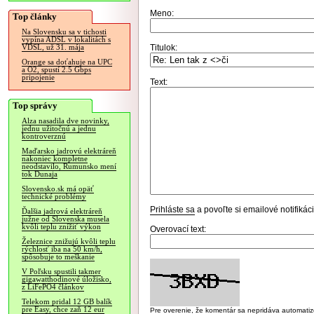
Meno:
Top články
Na Slovensku sa v tichosti
vypína ADSL v lokalitách s
Titulok:
VDSL, už 31. mája
Orange sa doťahuje na UPC
a O2, spustí 2.5 Gbps
pripojenie
Text:
Top správy
Alza nasadila dve novinky,
jednu užitočnú a jednu
kontroverznú
Maďarsko jadrovú elektráreň
nakoniec kompletne
neodstavilo, Rumunsko mení
tok Dunaja
Slovensko.sk má opäť
technické problémy
Prihláste sa
a povoľte si emailové notifiká
Ďalšia jadrová elektráreň
južne od Slovenska musela
kvôli teplu znížiť výkon
Overovací text:
Železnice znižujú kvôli teplu
rýchlosť iba na 50 km/h,
spôsobuje to meškanie
V Poľsku spustili takmer
gigawatthodinové úložisko,
z LiFePO4 článkov
Telekom pridal 12 GB balík
pre Easy, chce zaň 12 eur
Pre overenie, že komentár sa nepridáva automatizov