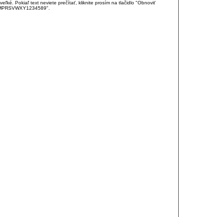
é. Pokiaľ text neviete prečítať, kliknite prosím na tlačidlo "Obnoviť
DJKMPRSVWXY1234589".