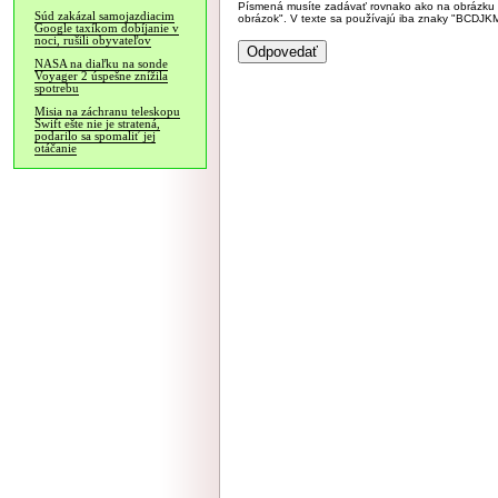
Písmená musíte zadávať rovnako ako na obrázku veľk
Súd zakázal samojazdiacim
obrázok". V texte sa používajú iba znaky "BC
Google taxíkom dobíjanie v
noci, rušili obyvateľov
NASA na diaľku na sonde
Voyager 2 úspešne znížila
spotrebu
Misia na záchranu teleskopu
Swift ešte nie je stratená,
podarilo sa spomaliť jej
otáčanie