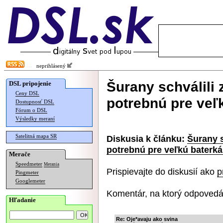
neprihlásený
Šurany schválil
DSL pripojenie
Ceny DSL
potrebnú pre veľ
Dostupnosť DSL
Fórum o DSL
Výsledky meraní
Satelitná mapa SR
Diskusia k článku:
Šurany 
potrebnú pre veľkú baterká
Merače
Speedmeter
Merania
Prispievajte do diskusií ako
p
Pingmeter
Googlemeter
Komentár, na ktorý odpovedá
Hľadanie
Re: Oje*avaju ako svina