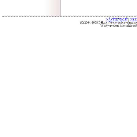
NÁVŠTEVNOSŤ
|
INZE
(C) 2004, 2005 DSL.sk | Všetky práva vyhradené
Všetky uvedené informácie sú b