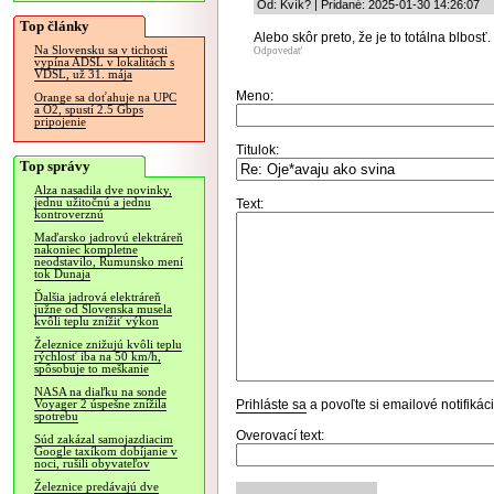
Od: Kvík? | Pridané: 2025-01-30 14:26:07
Top články
Alebo skôr preto, že je to totálna blbosť.
Na Slovensku sa v tichosti
Odpovedať
vypína ADSL v lokalitách s
VDSL, už 31. mája
Meno:
Orange sa doťahuje na UPC
a O2, spustí 2.5 Gbps
pripojenie
Titulok:
Top správy
Alza nasadila dve novinky,
jednu užitočnú a jednu
Text:
kontroverznú
Maďarsko jadrovú elektráreň
nakoniec kompletne
neodstavilo, Rumunsko mení
tok Dunaja
Ďalšia jadrová elektráreň
južne od Slovenska musela
kvôli teplu znížiť výkon
Železnice znižujú kvôli teplu
rýchlosť iba na 50 km/h,
spôsobuje to meškanie
NASA na diaľku na sonde
Prihláste sa
a povoľte si emailové notifiká
Voyager 2 úspešne znížila
spotrebu
Overovací text:
Súd zakázal samojazdiacim
Google taxíkom dobíjanie v
noci, rušili obyvateľov
Železnice predávajú dve