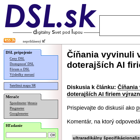
neprihlásený
Číňania vyvinuli 
DSL pripojenie
Ceny DSL
doterajších AI fi
Dostupnosť DSL
Fórum o DSL
Výsledky meraní
Satelitná mapa SR
Diskusia k článku:
Číňania 
doterajších AI firiem výrazn
Merače
Speedmeter
Merania
Prispievajte do diskusií ako
p
Pingmeter
Googlemeter
Komentár, na ktorý odpovedá
Hľadanie
ultraradikálny špecifikácionali