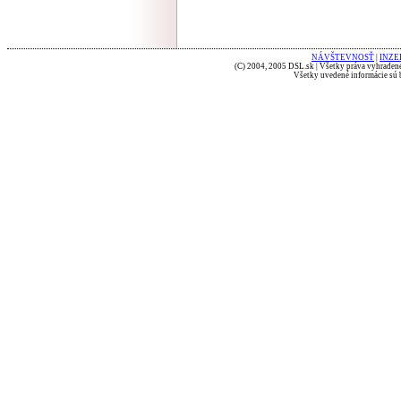
NÁVŠTEVNOSŤ
|
INZE
(C) 2004, 2005 DSL.sk | Všetky práva vyhradené
Všetky uvedené informácie sú b