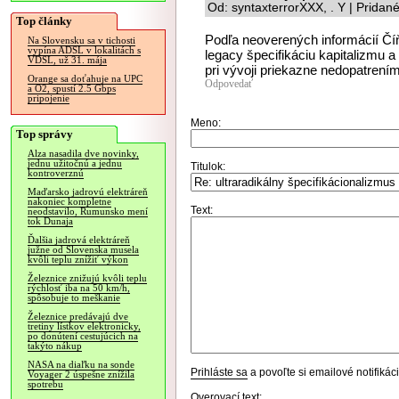
Od: syntaxterrorXXX, . Y | Pridan
Top články
Podľa neoverených informácií Číň
Na Slovensku sa v tichosti
vypína ADSL v lokalitách s
legacy špecifikáciu kapitalizmu a
VDSL, už 31. mája
pri vývoji priekazne nedopatrením
Orange sa doťahuje na UPC
Odpovedať
a O2, spustí 2.5 Gbps
pripojenie
Meno:
Top správy
Alza nasadila dve novinky,
jednu užitočnú a jednu
Titulok:
kontroverznú
Maďarsko jadrovú elektráreň
nakoniec kompletne
Text:
neodstavilo, Rumunsko mení
tok Dunaja
Ďalšia jadrová elektráreň
južne od Slovenska musela
kvôli teplu znížiť výkon
Železnice znižujú kvôli teplu
rýchlosť iba na 50 km/h,
spôsobuje to meškanie
Železnice predávajú dve
tretiny lístkov elektronicky,
po donútení cestujúcich na
takýto nákup
NASA na diaľku na sonde
Prihláste sa
a povoľte si emailové notifiká
Voyager 2 úspešne znížila
spotrebu
Overovací text: