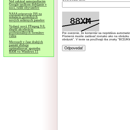
Súd zakázal samojazdiacim
Google taxíkom dobíjanie v
noci, rušili obyvateľov
NASA pripravuje ISS na
inštaláciu posledných
nových solárnych panelov
Vydaný nový FFmpeg 9.0,
zlepšil akceleráciu
profesionálnych formátov
Pre overenie, že komentár sa nepridáva automatizov
videa
Písmená musíte zadávať rovnako ako na obrázku veľk
obrázok". V texte sa používajú iba znaky "BC
Microsoft v čase drahých
pamätí sľubuje
optimalizovať spotrebu
RAM vo Windows 11