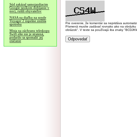
Súd zakázal samojazdiacim
Google taxíkom dobíjanie v
noci, rušili obyvateľov
NASA na diaľku na sonde
Voyager 2 úspešne znížila
Pre overenie, že komentár sa nepridáva automatizov
spotrebu
Písmená musíte zadávať rovnako ako na obrázku veľk
obrázok". V texte sa používajú iba znaky "BC
Misia na záchranu teleskopu
Swift ešte nie je stratená,
podarilo sa spomaliť jej
otáčanie