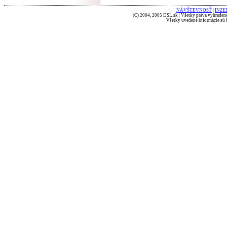
NÁVŠTEVNOSŤ
|
INZE
(C) 2004, 2005 DSL.sk | Všetky práva vyhradené
Všetky uvedené informácie sú b