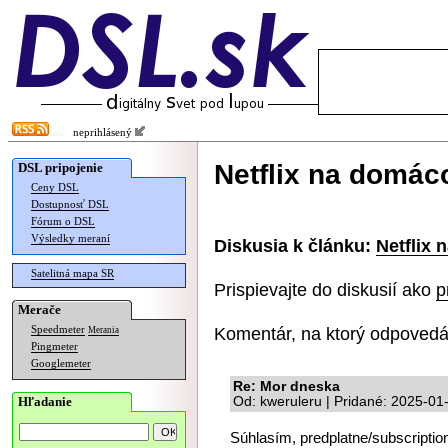
neprihlásený
Netflix na domác
DSL pripojenie
Ceny DSL
Dostupnosť DSL
Fórum o DSL
Výsledky meraní
Diskusia k článku:
Netflix
Satelitná mapa SR
Prispievajte do diskusií ako
p
Merače
Komentár, na ktorý odpovedá
Speedmeter
Merania
Pingmeter
Googlemeter
Re: Mor dneska
Hľadanie
Od: kweruleru | Pridané: 2025-01
Súhlasím, predplatne/subscriptio