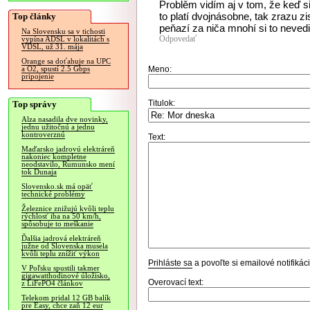
Problěm vidím aj v tom, že keď si
to platí dvojnásobne, tak zrazu
Top články
peňazí za niča mnohí si to nevedi
Na Slovensku sa v tichosti
Odpovedať
vypína ADSL v lokalitách s
VDSL, už 31. mája
Orange sa doťahuje na UPC
Meno:
a O2, spustí 2.5 Gbps
pripojenie
Titulok:
Top správy
Alza nasadila dve novinky,
jednu užitočnú a jednu
kontroverznú
Text:
Maďarsko jadrovú elektráreň
nakoniec kompletne
neodstavilo, Rumunsko mení
tok Dunaja
Slovensko.sk má opäť
technické problémy
Železnice znižujú kvôli teplu
rýchlosť iba na 50 km/h,
spôsobuje to meškanie
Ďalšia jadrová elektráreň
južne od Slovenska musela
kvôli teplu znížiť výkon
Prihláste sa
a povoľte si emailové notifiká
V Poľsku spustili takmer
gigawatthodinové úložisko,
Overovací text:
z LiFePO4 článkov
Telekom pridal 12 GB balík
pre Easy, chce zaň 12 eur