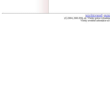
NÁVŠTEVNOSŤ
|
INZE
(C) 2004, 2005 DSL.sk | Všetky práva vyhradené
Všetky uvedené informácie sú b