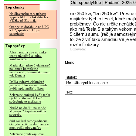
Od: speedyGee | Pridané: 2025-0
Top články
nie 350 kw, "len 250 kw". Presné 
Na Slovensku sa v tichosti
vypína ADSL v lokalitách s
majiteľov týchto tesiel, ktoré m
VDSL, už 31. mája
problémov. Čo ale určite nenájde
Orange sa doťahuje na UPC
ako má Tesla S a takým vekom a 
a O2, spustí 2.5 Gbps
5 cifernú sumu (reč je samozrej
pripojenie
to, že živiť takú smädnú V8 je v
rozšíriť obzory
Top správy
Odpovedať
Alza nasadila dve novinky,
jednu užitočnú a jednu
kontroverznú
Meno:
Maďarsko jadrovú elektráreň
nakoniec kompletne
neodstavilo, Rumunsko mení
tok Dunaja
Titulok:
Ďalšia jadrová elektráreň
južne od Slovenska musela
kvôli teplu znížiť výkon
Text:
Železnice znižujú kvôli teplu
rýchlosť iba na 50 km/h,
spôsobuje to meškanie
NASA na diaľku na sonde
Voyager 2 úspešne znížila
spotrebu
Súd zakázal samojazdiacim
Google taxíkom dobíjanie v
noci, rušili obyvateľov
Železnice predávajú dve