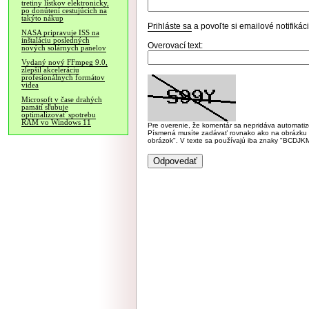
tretiny lístkov elektronicky,
po donútení cestujúcich na
takýto nákup
Prihláste sa
a povoľte si emailové notifiká
NASA pripravuje ISS na
inštaláciu posledných
Overovací text:
nových solárnych panelov
Vydaný nový FFmpeg 9.0,
zlepšil akceleráciu
profesionálnych formátov
videa
Microsoft v čase drahých
pamätí sľubuje
optimalizovať spotrebu
RAM vo Windows 11
Pre overenie, že komentár sa nepridáva automatizov
Písmená musíte zadávať rovnako ako na obrázku veľk
obrázok". V texte sa používajú iba znaky "BC