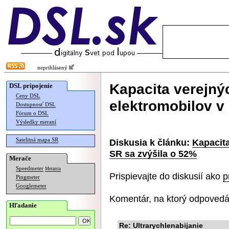
neprihlásený
Kapacita verejný
DSL pripojenie
Ceny DSL
elektromobilov v
Dostupnosť DSL
Fórum o DSL
Výsledky meraní
Satelitná mapa SR
Diskusia k článku:
Kapacita
SR sa zvýšila o 52%
Merače
Speedmeter
Merania
Prispievajte do diskusií ako
p
Pingmeter
Googlemeter
Komentár, na ktorý odpovedá
Hľadanie
Re: Ultrarychlenabijanie