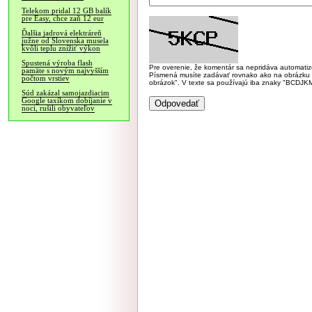
Telekom pridal 12 GB balík
pre Easy, chce zaň 12 eur
Ďalšia jadrová elektráreň
južne od Slovenska musela
kvôli teplu znížiť výkon
Spustená výroba flash
Pre overenie, že komentár sa nepridáva automatizov
pamäte s novým najvyšším
Písmená musíte zadávať rovnako ako na obrázku veľk
počtom vrstiev
obrázok". V texte sa používajú iba znaky "BC
Súd zakázal samojazdiacim
Google taxíkom dobíjanie v
noci, rušili obyvateľov