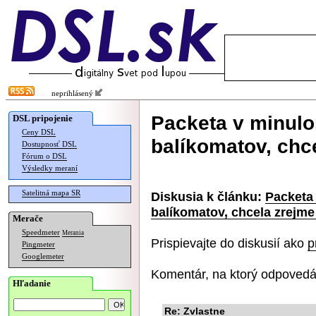
neprihlásený
Packeta v minulo
DSL pripojenie
Ceny DSL
balíkomatov, chc
Dostupnosť DSL
Fórum o DSL
Výsledky meraní
Satelitná mapa SR
Diskusia k článku:
Packeta 
balíkomatov, chcela zrejme
Merače
Speedmeter
Merania
Prispievajte do diskusií ako
p
Pingmeter
Googlemeter
Komentár, na ktorý odpovedá
Hľadanie
Re: Zvlastne