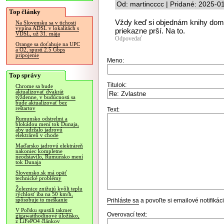
Od: martincccc | Pridané: 2025-0
Top články
Vždy keď si objednám knihy domov
Na Slovensku sa v tichosti
vypína ADSL v lokalitách s
priekazne prší. Na to.
VDSL, už 31. mája
Odpovedať
Orange sa doťahuje na UPC
a O2, spustí 2.5 Gbps
pripojenie
Meno:
Top správy
Titulok:
Chrome sa bude
aktualizovať dvakrát
týždenne, v budúcnosti sa
bude aktualizovať bez
reštartov
Text:
Rumunsko odstrelmi a
blokádou mení tok Dunaja,
aby udržalo jadrovú
elektráreň v chode
Maďarsko jadrovú elektráreň
nakoniec kompletne
neodstavilo, Rumunsko mení
tok Dunaja
Slovensko.sk má opäť
technické problémy
Železnice znižujú kvôli teplu
rýchlosť iba na 50 km/h,
spôsobuje to meškanie
Prihláste sa
a povoľte si emailové notifiká
V Poľsku spustili takmer
Overovací text:
gigawatthodinové úložisko,
z LiFePO4 článkov