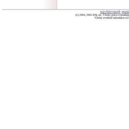
NÁVŠTEVNOSŤ
|
INZE
(C) 2004, 2005 DSL.sk | Všetky práva vyhradené
Všetky uvedené informácie sú b