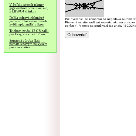
V Poľsku spustili takmer
gigawatthodinové úložisko,
z LiFePO4 článkov
Ďalšia jadrová elektráreň
Pre overenie, že komentár sa nepridáva automatizov
južne od Slovenska musela
Písmená musíte zadávať rovnako ako na obrázku veľk
kvôli teplu znížiť výkon
obrázok". V texte sa používajú iba znaky "BC
Telekom pridal 12 GB balík
pre Easy, chce zaň 12 eur
Spustená výroba flash
pamäte s novým najvyšším
počtom vrstiev