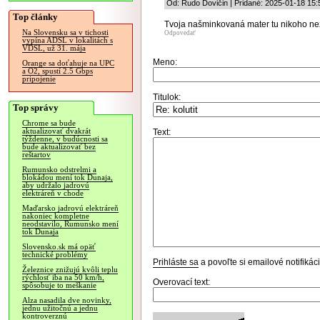
Od: Rudo Dovičin | Pridané: 2025-01-18 15:
Top články
Tvoja našminkovaná mater tu nikoho ne
Na Slovensku sa v tichosti
Odpovedať
vypína ADSL v lokalitách s
VDSL, už 31. mája
Meno:
Orange sa doťahuje na UPC
a O2, spustí 2.5 Gbps
pripojenie
Titulok:
Top správy
Chrome sa bude
aktualizovať dvakrát
Text:
týždenne, v budúcnosti sa
bude aktualizovať bez
reštartov
Rumunsko odstrelmi a
blokádou mení tok Dunaja,
aby udržalo jadrovú
elektráreň v chode
Maďarsko jadrovú elektráreň
nakoniec kompletne
neodstavilo, Rumunsko mení
tok Dunaja
Slovensko.sk má opäť
technické problémy
Prihláste sa
a povoľte si emailové notifiká
Železnice znižujú kvôli teplu
rýchlosť iba na 50 km/h,
Overovací text:
spôsobuje to meškanie
Alza nasadila dve novinky,
jednu užitočnú a jednu
kontroverznú