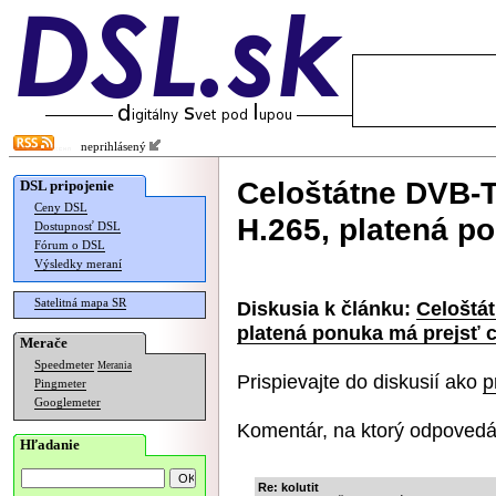
neprihlásený
Celoštátne DVB-T
DSL pripojenie
Ceny DSL
H.265, platená p
Dostupnosť DSL
Fórum o DSL
Výsledky meraní
Satelitná mapa SR
Diskusia k článku:
Celoštá
platená ponuka má prejsť c
Merače
Speedmeter
Merania
Prispievajte do diskusií ako
p
Pingmeter
Googlemeter
Komentár, na ktorý odpovedá
Hľadanie
Re: kolutit