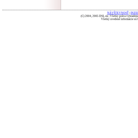
NÁVŠTEVNOSŤ
|
INZE
(C) 2004, 2005 DSL.sk | Všetky práva vyhradené
Všetky uvedené informácie sú b