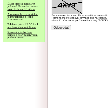
Ďalšia jadrová elektráreň
južne od Slovenska musela
kvôli teplu znížiť výkon
Alza nasadila dve novinky,
Pre overenie, že komentár sa nepridáva automatizov
jednu užitočnú a jednu
Písmená musíte zadávať rovnako ako na obrázku veľk
kontroverznú
obrázok". V texte sa používajú iba znaky "BC
Telekom pridal 12 GB balík
pre Easy, chce zaň 12 eur
Spustená výroba flash
pamäte s novým najvyšším
počtom vrstiev