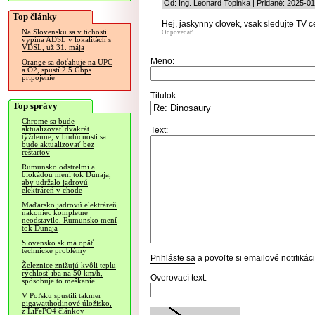
Od: Ing. Leonard Topinka | Pridané: 2025-0
Top články
Hej, jaskynny clovek, vsak sledujte TV ce
Na Slovensku sa v tichosti
Odpovedať
vypína ADSL v lokalitách s
VDSL, už 31. mája
Meno:
Orange sa doťahuje na UPC
a O2, spustí 2.5 Gbps
pripojenie
Titulok:
Top správy
Chrome sa bude
aktualizovať dvakrát
Text:
týždenne, v budúcnosti sa
bude aktualizovať bez
reštartov
Rumunsko odstrelmi a
blokádou mení tok Dunaja,
aby udržalo jadrovú
elektráreň v chode
Maďarsko jadrovú elektráreň
nakoniec kompletne
neodstavilo, Rumunsko mení
tok Dunaja
Slovensko.sk má opäť
technické problémy
Prihláste sa
a povoľte si emailové notifiká
Železnice znižujú kvôli teplu
rýchlosť iba na 50 km/h,
Overovací text:
spôsobuje to meškanie
V Poľsku spustili takmer
gigawatthodinové úložisko,
z LiFePO4 článkov