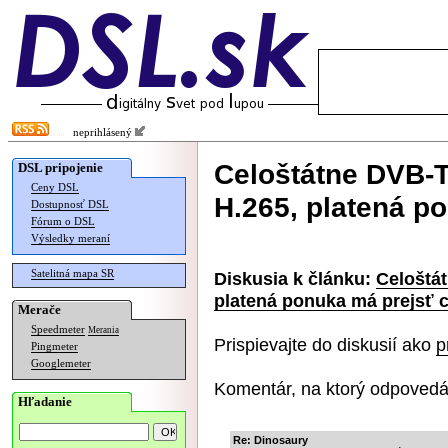
neprihlásený
Celoštátne DVB-T
DSL pripojenie
Ceny DSL
H.265, platená p
Dostupnosť DSL
Fórum o DSL
Výsledky meraní
Satelitná mapa SR
Diskusia k článku:
Celoštá
platená ponuka má prejsť c
Merače
Speedmeter
Merania
Prispievajte do diskusií ako
p
Pingmeter
Googlemeter
Komentár, na ktorý odpovedá
Hľadanie
Re: Dinosaury