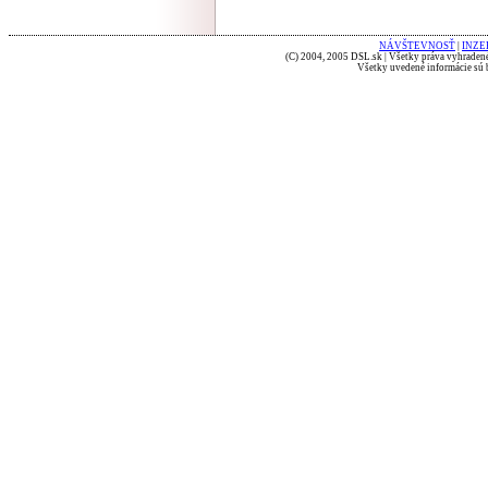
NÁVŠTEVNOSŤ
|
INZE
(C) 2004, 2005 DSL.sk | Všetky práva vyhradené
Všetky uvedené informácie sú b