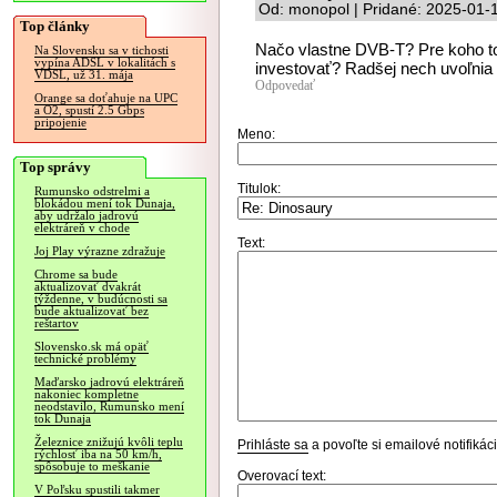
Od: monopol | Pridané: 2025-01-
Top články
Načo vlastne DVB-T? Pre koho to 
Na Slovensku sa v tichosti
vypína ADSL v lokalitách s
investovať? Radšej nech uvoľnia f
VDSL, už 31. mája
Odpovedať
Orange sa doťahuje na UPC
a O2, spustí 2.5 Gbps
pripojenie
Meno:
Top správy
Titulok:
Rumunsko odstrelmi a
blokádou mení tok Dunaja,
aby udržalo jadrovú
elektráreň v chode
Text:
Joj Play výrazne zdražuje
Chrome sa bude
aktualizovať dvakrát
týždenne, v budúcnosti sa
bude aktualizovať bez
reštartov
Slovensko.sk má opäť
technické problémy
Maďarsko jadrovú elektráreň
nakoniec kompletne
neodstavilo, Rumunsko mení
tok Dunaja
Železnice znižujú kvôli teplu
Prihláste sa
a povoľte si emailové notifiká
rýchlosť iba na 50 km/h,
spôsobuje to meškanie
Overovací text:
V Poľsku spustili takmer