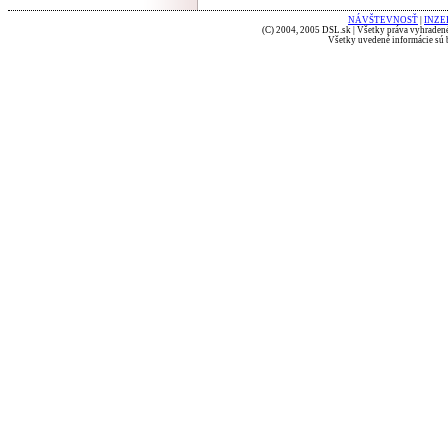
NÁVŠTEVNOSŤ
|
INZE
(C) 2004, 2005 DSL.sk | Všetky práva vyhradené
Všetky uvedené informácie sú b