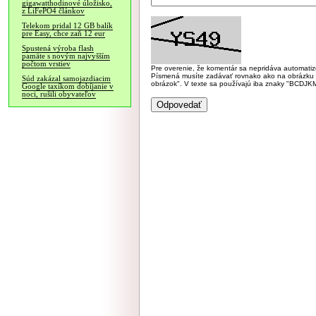
gigawatthodinové úložisko,
z LiFePO4 článkov
Telekom pridal 12 GB balík
pre Easy, chce zaň 12 eur
Spustená výroba flash
pamäte s novým najvyšším
počtom vrstiev
Pre overenie, že komentár sa nepridáva automatizov
Písmená musíte zadávať rovnako ako na obrázku veľk
Súd zakázal samojazdiacim
obrázok". V texte sa používajú iba znaky "BC
Google taxíkom dobíjanie v
noci, rušili obyvateľov