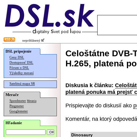
neprihlásený
Celoštátne DVB-T
DSL pripojenie
Ceny DSL
H.265, platená p
Dostupnosť DSL
Fórum o DSL
Výsledky meraní
Satelitná mapa SR
Diskusia k článku:
Celoštá
platená ponuka má prejsť c
Merače
Speedmeter
Merania
Prispievajte do diskusií ako
p
Pingmeter
Googlemeter
Komentár, na ktorý odpovedá
Hľadanie
Dinosaury