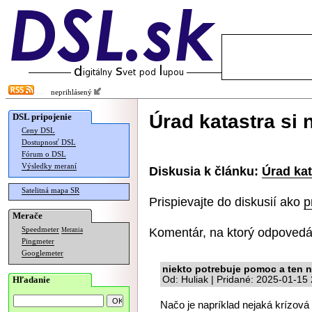
neprihlásený
Úrad katastra si 
DSL pripojenie
Ceny DSL
Dostupnosť DSL
Fórum o DSL
Výsledky meraní
Diskusia k článku:
Úrad kat
Satelitná mapa SR
Prispievajte do diskusií ako
p
Merače
Komentár, na ktorý odpovedá
Speedmeter
Merania
Pingmeter
Googlemeter
niekto potrebuje pomoc a ten n
Hľadanie
Od: Huliak | Pridané: 2025-01-15
Načo je napríklad nejaká krízová