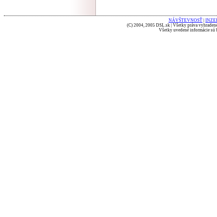
NÁVŠTEVNOSŤ
|
INZE
(C) 2004, 2005 DSL.sk | Všetky práva vyhradené
Všetky uvedené informácie sú b