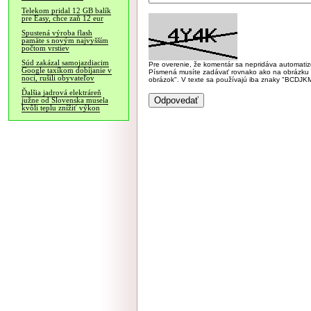
Telekom pridal 12 GB balík
pre Easy, chce zaň 12 eur
Spustená výroba flash
pamäte s novým najvyšším
počtom vrstiev
Súd zakázal samojazdiacim
Pre overenie, že komentár sa nepridáva automatizov
Google taxíkom dobíjanie v
Písmená musíte zadávať rovnako ako na obrázku veľk
noci, rušili obyvateľov
obrázok". V texte sa používajú iba znaky "BC
Ďalšia jadrová elektráreň
južne od Slovenska musela
kvôli teplu znížiť výkon