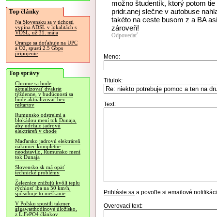
možno študentík, ktorý potom tie 
pridr.anej slečne v autobuse nah
Top články
takéto na ceste busom z a BA asi
Na Slovensku sa v tichosti
zároveň!
vypína ADSL v lokalitách s
VDSL, už 31. mája
Odpovedať
Orange sa doťahuje na UPC
a O2, spustí 2.5 Gbps
pripojenie
Meno:
Top správy
Titulok:
Chrome sa bude
aktualizovať dvakrát
týždenne, v budúcnosti sa
bude aktualizovať bez
Text:
reštartov
Rumunsko odstrelmi a
blokádou mení tok Dunaja,
aby udržalo jadrovú
elektráreň v chode
Maďarsko jadrovú elektráreň
nakoniec kompletne
neodstavilo, Rumunsko mení
tok Dunaja
Slovensko.sk má opäť
technické problémy
Železnice znižujú kvôli teplu
rýchlosť iba na 50 km/h,
Prihláste sa
a povoľte si emailové notifiká
spôsobuje to meškanie
V Poľsku spustili takmer
Overovací text:
gigawatthodinové úložisko,
z LiFePO4 článkov