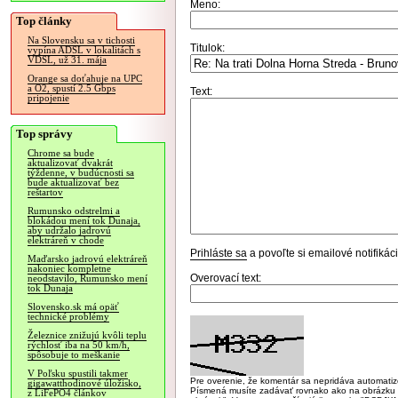
Meno:
Top články
Na Slovensku sa v tichosti
Titulok:
vypína ADSL v lokalitách s
VDSL, už 31. mája
Orange sa doťahuje na UPC
a O2, spustí 2.5 Gbps
Text:
pripojenie
Top správy
Chrome sa bude
aktualizovať dvakrát
týždenne, v budúcnosti sa
bude aktualizovať bez
reštartov
Rumunsko odstrelmi a
blokádou mení tok Dunaja,
aby udržalo jadrovú
elektráreň v chode
Prihláste sa
a povoľte si emailové notifiká
Maďarsko jadrovú elektráreň
nakoniec kompletne
Overovací text:
neodstavilo, Rumunsko mení
tok Dunaja
Slovensko.sk má opäť
technické problémy
Železnice znižujú kvôli teplu
rýchlosť iba na 50 km/h,
spôsobuje to meškanie
V Poľsku spustili takmer
Pre overenie, že komentár sa nepridáva automatizov
gigawatthodinové úložisko,
Písmená musíte zadávať rovnako ako na obrázku veľk
z LiFePO4 článkov