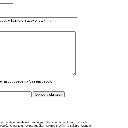
cie na odpovede na Váš príspevok.
anými prostriedkami, prosím prepíšte text, ktorý vidíte na obrázku.
é. Pokiaľ text neviete prečítať, kliknite prosím na tlačidlo "Obnoviť