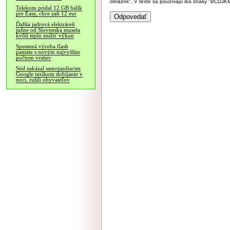
obrázok". V texte sa používajú iba znaky "BC
Telekom pridal 12 GB balík
pre Easy, chce zaň 12 eur
Ďalšia jadrová elektráreň
južne od Slovenska musela
kvôli teplu znížiť výkon
Spustená výroba flash
pamäte s novým najvyšším
počtom vrstiev
Súd zakázal samojazdiacim
Google taxíkom dobíjanie v
noci, rušili obyvateľov