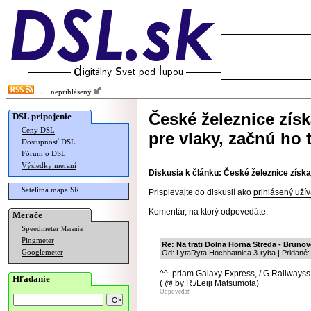
neprihlásený
České železnice získ
DSL pripojenie
Ceny DSL
pre vlaky, začnú ho 
Dostupnosť DSL
Fórum o DSL
Výsledky meraní
Diskusia k článku:
České železnice získaj
Satelitná mapa SR
Prispievajte do diskusií ako
prihlásený užív
Komentár, na ktorý odpovedáte:
Merače
Speedmeter
Merania
Pingmeter
Re: Na trati Dolna Horna Streda - Brunov
Googlemeter
Od: LytaRyta Hochbatnica 3-ryba | Pridané:
^^..priam Galaxy Express, / G.Railwayss
Hľadanie
( @ by R./Leiji Matsumota)
Odpovedať