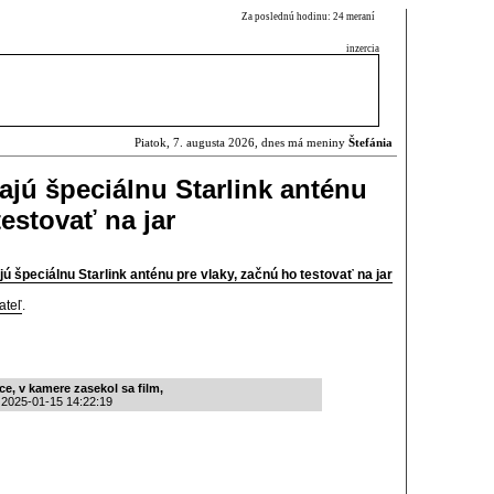
Za poslednú hodinu: 24 meraní
inzercia
Piatok, 7. augusta 2026, dnes má meniny
Štefánia
ajú špeciálnu Starlink anténu
testovať na jar
ú špeciálnu Starlink anténu pre vlaky, začnú ho testovať na jar
ateľ
.
ce, v kamere zasekol sa film,
 2025-01-15 14:22:19