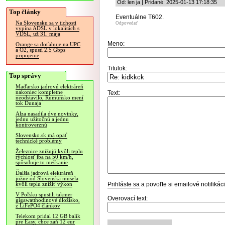
Od: len ja | Pridané: 2025-01-13 17:18:35
Top články
Eventuálne T602.
Na Slovensku sa v tichosti
Odpovedať
vypína ADSL v lokalitách s
VDSL, už 31. mája
Meno:
Orange sa doťahuje na UPC
a O2, spustí 2.5 Gbps
pripojenie
Titulok:
Top správy
Maďarsko jadrovú elektráreň
nakoniec kompletne
Text:
neodstavilo, Rumunsko mení
tok Dunaja
Alza nasadila dve novinky,
jednu užitočnú a jednu
kontroverznú
Slovensko.sk má opäť
technické problémy
Železnice znižujú kvôli teplu
rýchlosť iba na 50 km/h,
spôsobuje to meškanie
Ďalšia jadrová elektráreň
južne od Slovenska musela
Prihláste sa
a povoľte si emailové notifiká
kvôli teplu znížiť výkon
V Poľsku spustili takmer
Overovací text:
gigawatthodinové úložisko,
z LiFePO4 článkov
Telekom pridal 12 GB balík
pre Easy, chce zaň 12 eur