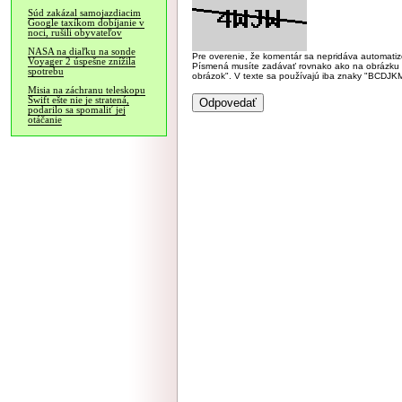
Súd zakázal samojazdiacim
Google taxíkom dobíjanie v
noci, rušili obyvateľov
NASA na diaľku na sonde
Pre overenie, že komentár sa nepridáva automatizov
Voyager 2 úspešne znížila
Písmená musíte zadávať rovnako ako na obrázku veľk
spotrebu
obrázok". V texte sa používajú iba znaky "BC
Misia na záchranu teleskopu
Swift ešte nie je stratená,
podarilo sa spomaliť jej
otáčanie