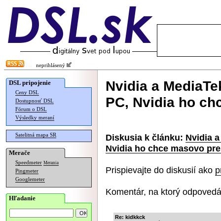
neprihlásený
Nvidia a MediaTe
DSL pripojenie
Ceny DSL
PC, Nvidia ho ch
Dostupnosť DSL
Fórum o DSL
Výsledky meraní
Satelitná mapa SR
Diskusia k článku:
Nvidia a
Nvidia ho chce masovo pre
Merače
Speedmeter
Merania
Prispievajte do diskusií ako
p
Pingmeter
Googlemeter
Komentár, na ktorý odpovedá
Hľadanie
Re: kidkkck