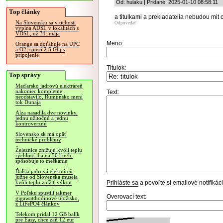
Od: hulaku | Pridané: 2025-01-10 08:58:11
Top články
a titulkami a prekladatelia nebudou mit c
Na Slovensku sa v tichosti
Odpovedať
vypína ADSL v lokalitách s
VDSL, už 31. mája
Meno:
Orange sa doťahuje na UPC
a O2, spustí 2.5 Gbps
pripojenie
Titulok:
Top správy
Maďarsko jadrovú elektráreň
nakoniec kompletne
Text:
neodstavilo, Rumunsko mení
tok Dunaja
Alza nasadila dve novinky,
jednu užitočnú a jednu
kontroverznú
Slovensko.sk má opäť
technické problémy
Železnice znižujú kvôli teplu
rýchlosť iba na 50 km/h,
spôsobuje to meškanie
Ďalšia jadrová elektráreň
južne od Slovenska musela
Prihláste sa
a povoľte si emailové notifiká
kvôli teplu znížiť výkon
V Poľsku spustili takmer
Overovací text:
gigawatthodinové úložisko,
z LiFePO4 článkov
Telekom pridal 12 GB balík
pre Easy, chce zaň 12 eur