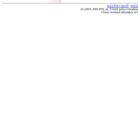
NÁVŠTEVNOSŤ
|
INZE
(C) 2004, 2005 DSL.sk | Všetky práva vyhradené
Všetky uvedené informácie sú b