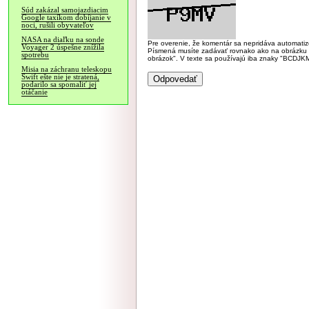
Súd zakázal samojazdiacim
Google taxíkom dobíjanie v
noci, rušili obyvateľov
NASA na diaľku na sonde
Pre overenie, že komentár sa nepridáva automatizov
Voyager 2 úspešne znížila
Písmená musíte zadávať rovnako ako na obrázku veľk
spotrebu
obrázok". V texte sa používajú iba znaky "BC
Misia na záchranu teleskopu
Swift ešte nie je stratená,
podarilo sa spomaliť jej
otáčanie