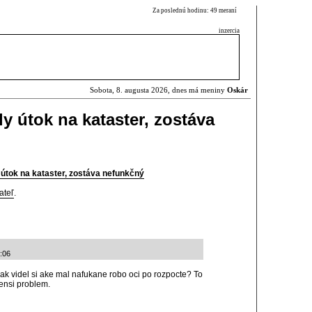
Za poslednú hodinu: 49 meraní
inzercia
Sobota, 8. augusta 2026, dnes má meniny
Oskár
ly útok na kataster, zostáva
y útok na kataster, zostáva nefunkčný
ateľ
.
3:06
nak videl si ake mal nafukane robo oci po rozpocte? To
ensi problem.