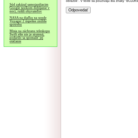
obrázok". V texte sa používajú iba znaky "BC
Súd zakázal samojazdiacim
Google taxíkom dobíjanie v
noci, rušili obyvateľov
NASA na diaľku na sonde
Voyager 2 úspešne znížila
spotrebu
Misia na záchranu teleskopu
Swift ešte nie je stratená,
podarilo sa spomaliť jej
otáčanie