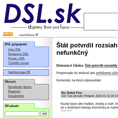
neprihlásený
Štát potvrdil rozsiah
DSL pripojenie
Ceny DSL
nefunkčný
Dostupnosť DSL
Fórum o DSL
Výsledky meraní
Diskusia k článku:
Štát potvrdil rozsiahl
Satelitná mapa SR
Prispievajte do diskusií ako
prihlásený užív
Komentár, na ktorý odpovedáte:
Merače
Speedmeter
Merania
Pingmeter
Re: Dobre Fico
Googlemeter
Od: Tuto de tutti | Pridané: 2025-01-11 19:1
Kazdy lepsi ako mafian, zlodej a vrah. I
Hľadanie
ze s andrejom davaju borovicku je najm
Odpovedať