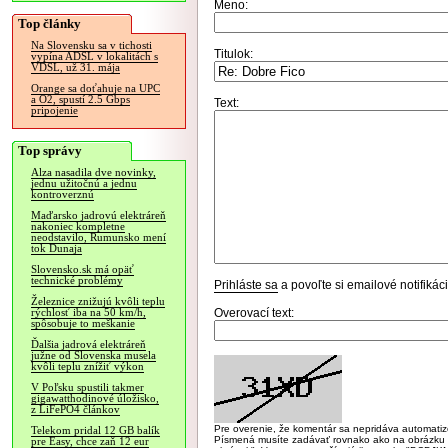
Meno:
Top články
Na Slovensku sa v tichosti
Titulok:
vypína ADSL v lokalitách s
VDSL, už 31. mája
Orange sa doťahuje na UPC
a O2, spustí 2.5 Gbps
Text:
pripojenie
Top správy
Alza nasadila dve novinky,
jednu užitočnú a jednu
kontroverznú
Maďarsko jadrovú elektráreň
nakoniec kompletne
neodstavilo, Rumunsko mení
tok Dunaja
Slovensko.sk má opäť
technické problémy
Prihláste sa
a povoľte si emailové notifiká
Železnice znižujú kvôli teplu
Overovací text:
rýchlosť iba na 50 km/h,
spôsobuje to meškanie
Ďalšia jadrová elektráreň
južne od Slovenska musela
kvôli teplu znížiť výkon
V Poľsku spustili takmer
gigawatthodinové úložisko,
z LiFePO4 článkov
Pre overenie, že komentár sa nepridáva automatizov
Telekom pridal 12 GB balík
Písmená musíte zadávať rovnako ako na obrázku veľk
pre Easy, chce zaň 12 eur