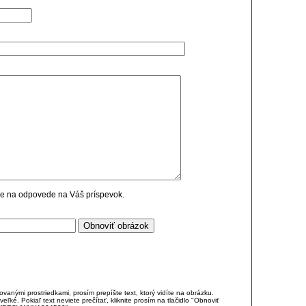
cie na odpovede na Váš príspevok.
anými prostriedkami, prosím prepíšte text, ktorý vidíte na obrázku.
é. Pokiaľ text neviete prečítať, kliknite prosím na tlačidlo "Obnoviť