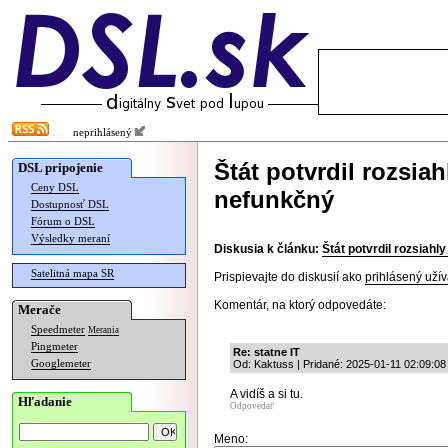
neprihlásený
Štát potvrdil rozsiah
DSL pripojenie
Ceny DSL
nefunkčný
Dostupnosť DSL
Fórum o DSL
Výsledky meraní
Diskusia k článku:
Štát potvrdil rozsiahl
Satelitná mapa SR
Prispievajte do diskusií ako
prihlásený užív
Komentár, na ktorý odpovedáte:
Merače
Speedmeter
Merania
Pingmeter
Re: statne IT
Googlemeter
Od: Kaktuss | Pridané: 2025-01-11 02:09:08
A vidíš a si tu.
Hľadanie
Odpovedať
Meno: