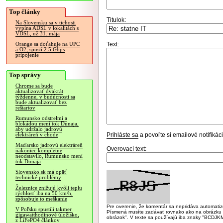
Top články
Titulok:
Na Slovensku sa v tichosti
vypína ADSL v lokalitách s
VDSL, už 31. mája
Text:
Orange sa doťahuje na UPC
a O2, spustí 2.5 Gbps
pripojenie
Top správy
Chrome sa bude
aktualizovať dvakrát
týždenne, v budúcnosti sa
bude aktualizovať bez
reštartov
Rumunsko odstrelmi a
blokádou mení tok Dunaja,
aby udržalo jadrovú
Prihláste sa
a povoľte si emailové notifiká
elektráreň v chode
Maďarsko jadrovú elektráreň
Overovací text:
nakoniec kompletne
neodstavilo, Rumunsko mení
tok Dunaja
Slovensko.sk má opäť
technické problémy
Železnice znižujú kvôli teplu
rýchlosť iba na 50 km/h,
spôsobuje to meškanie
Pre overenie, že komentár sa nepridáva automatizov
V Poľsku spustili takmer
Písmená musíte zadávať rovnako ako na obrázku veľk
gigawatthodinové úložisko,
obrázok". V texte sa používajú iba znaky "BC
z LiFePO4 článkov