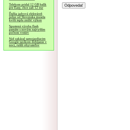
Telekom pridal 12 GB balík
pre Easy, chce zaň 12 eur
Ďalšia jadrová elektráreň
južne od Slovenska musela
kvôli teplu znížiť výkon
Spustená výroba flash
pamäte s novým najvyšším
počtom vrstiev
Súd zakázal samojazdiacim
Google taxíkom dobíjanie v
noci, rušili obyvateľov