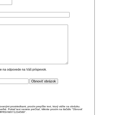
cie na odpovede na Váš príspevok.
anými prostriedkami, prosím prepíšte text, ktorý vidíte na obrázku.
é. Pokiaľ text neviete prečítať, kliknite prosím na tlačidlo "Obnoviť
DJKMPRSVWXY1234589".