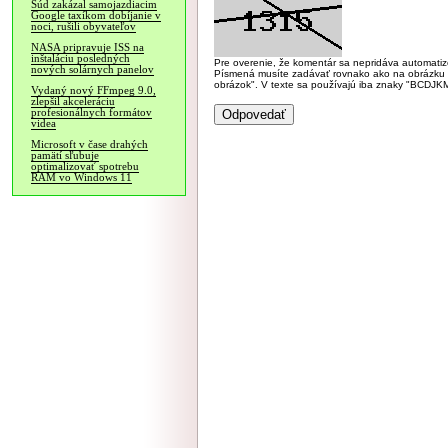
Súd zakázal samojazdiacim
Google taxíkom dobíjanie v
noci, rušili obyvateľov
NASA pripravuje ISS na
inštaláciu posledných
Pre overenie, že komentár sa nepridáva automatizov
nových solárnych panelov
Písmená musíte zadávať rovnako ako na obrázku veľk
obrázok". V texte sa používajú iba znaky "BC
Vydaný nový FFmpeg 9.0,
zlepšil akceleráciu
profesionálnych formátov
videa
Microsoft v čase drahých
pamätí sľubuje
optimalizovať spotrebu
RAM vo Windows 11