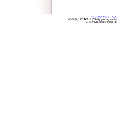
NÁVŠTEVNOSŤ
|
INZE
(C) 2004, 2005 DSL.sk | Všetky práva vyhradené
Všetky uvedené informácie sú b