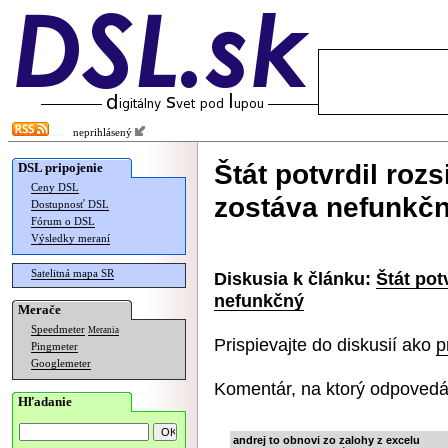
neprihlásený
Štát potvrdil rozs
DSL pripojenie
Ceny DSL
zostáva nefunkč
Dostupnosť DSL
Fórum o DSL
Výsledky meraní
Satelitná mapa SR
Diskusia k článku:
Štát pot
nefunkčný
Merače
Speedmeter
Merania
Prispievajte do diskusií ako
p
Pingmeter
Googlemeter
Komentár, na ktorý odpovedá
Hľadanie
andrej to obnovi zo zalohy z excelu