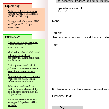
Od: odbornyk | Pridané: 2025-01-09 19:49:5
Top články
https://dopice.sk/thJ
Na Slovensku sa v tichosti
Odpovedať
vypína ADSL v lokalitách s
VDSL, už 31. mája
Meno:
Orange sa doťahuje na UPC
a O2, spustí 2.5 Gbps
pripojenie
Titulok:
Top správy
Alza nasadila dve novinky,
jednu užitočnú a jednu
Text:
kontroverznú
Maďarsko jadrovú elektráreň
nakoniec kompletne
neodstavilo, Rumunsko mení
tok Dunaja
Ďalšia jadrová elektráreň
južne od Slovenska musela
kvôli teplu znížiť výkon
Železnice znižujú kvôli teplu
rýchlosť iba na 50 km/h,
spôsobuje to meškanie
Železnice predávajú dve
Prihláste sa
a povoľte si emailové notifiká
tretiny lístkov elektronicky,
po donútení cestujúcich na
takýto nákup
Overovací text:
NASA na diaľku na sonde
Voyager 2 úspešne znížila
spotrebu