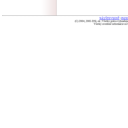
NÁVŠTEVNOSŤ
|
INZE
(C) 2004, 2005 DSL.sk | Všetky práva vyhradené
Všetky uvedené informácie sú b