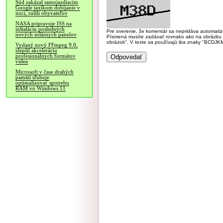
Súd zakázal samojazdiacim
Google taxíkom dobíjanie v
noci, rušili obyvateľov
NASA pripravuje ISS na
inštaláciu posledných
Pre overenie, že komentár sa nepridáva automatizov
nových solárnych panelov
Písmená musíte zadávať rovnako ako na obrázku veľk
obrázok". V texte sa používajú iba znaky "BC
Vydaný nový FFmpeg 9.0,
zlepšil akceleráciu
profesionálnych formátov
videa
Microsoft v čase drahých
pamätí sľubuje
optimalizovať spotrebu
RAM vo Windows 11