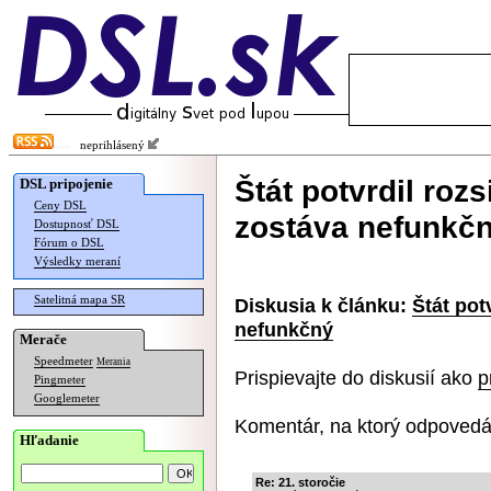
neprihlásený
Štát potvrdil rozs
DSL pripojenie
Ceny DSL
zostáva nefunkč
Dostupnosť DSL
Fórum o DSL
Výsledky meraní
Satelitná mapa SR
Diskusia k článku:
Štát pot
nefunkčný
Merače
Speedmeter
Merania
Prispievajte do diskusií ako
p
Pingmeter
Googlemeter
Komentár, na ktorý odpovedá
Hľadanie
Re: 21. storočie