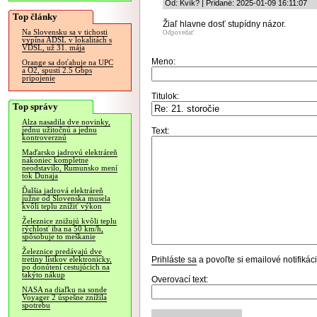
Od: Kvík? | Pridané: 2025-01-09 16:11:07
Top články
Žiaľ hlavne dosť stupídny názor.
Na Slovensku sa v tichosti
Odpovedať
vypína ADSL v lokalitách s
VDSL, už 31. mája
Meno:
Orange sa doťahuje na UPC
a O2, spustí 2.5 Gbps
pripojenie
Titulok:
Top správy
Alza nasadila dve novinky,
jednu užitočnú a jednu
Text:
kontroverznú
Maďarsko jadrovú elektráreň
nakoniec kompletne
neodstavilo, Rumunsko mení
tok Dunaja
Ďalšia jadrová elektráreň
južne od Slovenska musela
kvôli teplu znížiť výkon
Železnice znižujú kvôli teplu
rýchlosť iba na 50 km/h,
spôsobuje to meškanie
Železnice predávajú dve
Prihláste sa
a povoľte si emailové notifiká
tretiny lístkov elektronicky,
po donútení cestujúcich na
takýto nákup
Overovací text:
NASA na diaľku na sonde
Voyager 2 úspešne znížila
spotrebu