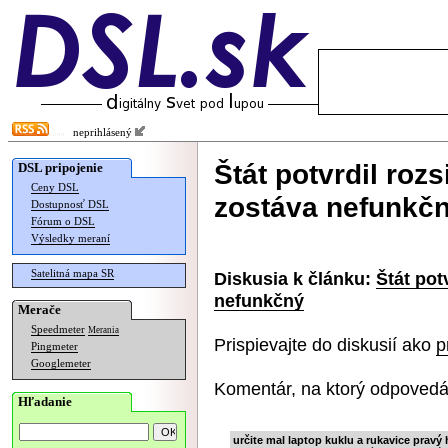
neprihlásený
Štát potvrdil rozs
DSL pripojenie
Ceny DSL
zostáva nefunkč
Dostupnosť DSL
Fórum o DSL
Výsledky meraní
Satelitná mapa SR
Diskusia k článku:
Štát pot
nefunkčný
Merače
Speedmeter
Merania
Prispievajte do diskusií ako
p
Pingmeter
Googlemeter
Komentár, na ktorý odpovedá
Hľadanie
určite mal laptop kuklu a rukavice pravý 