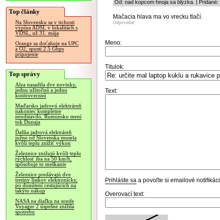
Od: nad kopcom hnoja sa blýzka. | Pridané:
Top články
Mačacia hlava ma vo vrecku tlačí.
Na Slovensku sa v tichosti
Odpovedať
vypína ADSL v lokalitách s
VDSL, už 31. mája
Meno:
Orange sa doťahuje na UPC
a O2, spustí 2.5 Gbps
pripojenie
Titulok:
Top správy
Alza nasadila dve novinky,
jednu užitočnú a jednu
Text:
kontroverznú
Maďarsko jadrovú elektráreň
nakoniec kompletne
neodstavilo, Rumunsko mení
tok Dunaja
Ďalšia jadrová elektráreň
južne od Slovenska musela
kvôli teplu znížiť výkon
Železnice znižujú kvôli teplu
rýchlosť iba na 50 km/h,
spôsobuje to meškanie
Železnice predávajú dve
Prihláste sa
a povoľte si emailové notifiká
tretiny lístkov elektronicky,
po donútení cestujúcich na
takýto nákup
Overovací text:
NASA na diaľku na sonde
Voyager 2 úspešne znížila
spotrebu