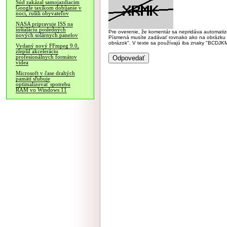
Súd zakázal samojazdiacim
Google taxíkom dobíjanie v
noci, rušili obyvateľov
NASA pripravuje ISS na
inštaláciu posledných
Pre overenie, že komentár sa nepridáva automatizov
nových solárnych panelov
Písmená musíte zadávať rovnako ako na obrázku veľk
obrázok". V texte sa používajú iba znaky "BC
Vydaný nový FFmpeg 9.0,
zlepšil akceleráciu
profesionálnych formátov
videa
Microsoft v čase drahých
pamätí sľubuje
optimalizovať spotrebu
RAM vo Windows 11