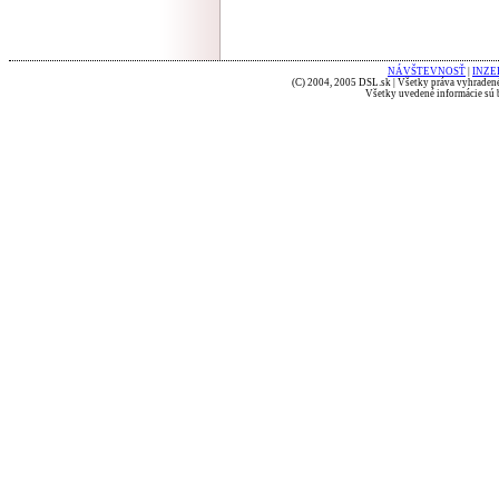
NÁVŠTEVNOSŤ
|
INZE
(C) 2004, 2005 DSL.sk | Všetky práva vyhradené
Všetky uvedené informácie sú b