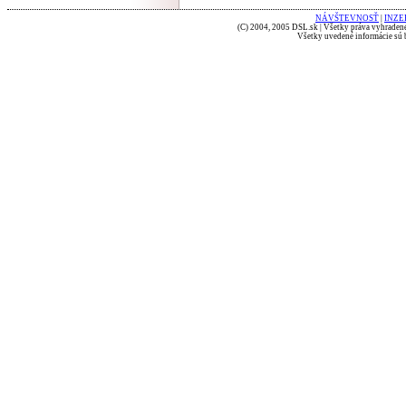
NÁVŠTEVNOSŤ
|
INZE
(C) 2004, 2005 DSL.sk | Všetky práva vyhradené
Všetky uvedené informácie sú b