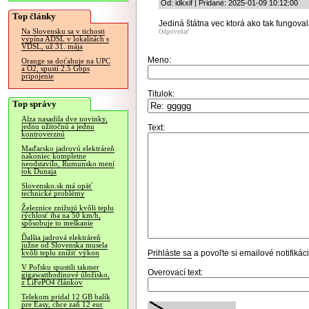
Od: idkxif | Pridané: 2025-01-09 10:12:00
Top články
Jediná štátna vec ktorá ako tak fungoval
Na Slovensku sa v tichosti
Odpovedať
vypína ADSL v lokalitách s
VDSL, už 31. mája
Meno:
Orange sa doťahuje na UPC
a O2, spustí 2.5 Gbps
pripojenie
Titulok:
Top správy
Alza nasadila dve novinky,
jednu užitočnú a jednu
Text:
kontroverznú
Maďarsko jadrovú elektráreň
nakoniec kompletne
neodstavilo, Rumunsko mení
tok Dunaja
Slovensko.sk má opäť
technické problémy
Železnice znižujú kvôli teplu
rýchlosť iba na 50 km/h,
spôsobuje to meškanie
Ďalšia jadrová elektráreň
južne od Slovenska musela
Prihláste sa
a povoľte si emailové notifiká
kvôli teplu znížiť výkon
V Poľsku spustili takmer
Overovací text:
gigawatthodinové úložisko,
z LiFePO4 článkov
Telekom pridal 12 GB balík
pre Easy, chce zaň 12 eur