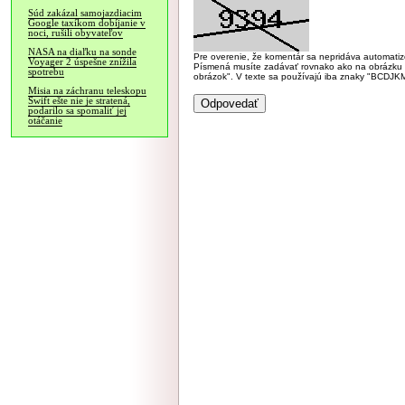
Súd zakázal samojazdiacim
Google taxíkom dobíjanie v
noci, rušili obyvateľov
NASA na diaľku na sonde
Pre overenie, že komentár sa nepridáva automatizov
Voyager 2 úspešne znížila
Písmená musíte zadávať rovnako ako na obrázku veľk
spotrebu
obrázok". V texte sa používajú iba znaky "BC
Misia na záchranu teleskopu
Swift ešte nie je stratená,
podarilo sa spomaliť jej
otáčanie