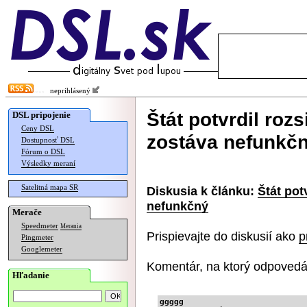
neprihlásený
Štát potvrdil rozs
DSL pripojenie
Ceny DSL
zostáva nefunkč
Dostupnosť DSL
Fórum o DSL
Výsledky meraní
Satelitná mapa SR
Diskusia k článku:
Štát pot
nefunkčný
Merače
Speedmeter
Merania
Prispievajte do diskusií ako
p
Pingmeter
Googlemeter
Komentár, na ktorý odpovedá
Hľadanie
ggggg