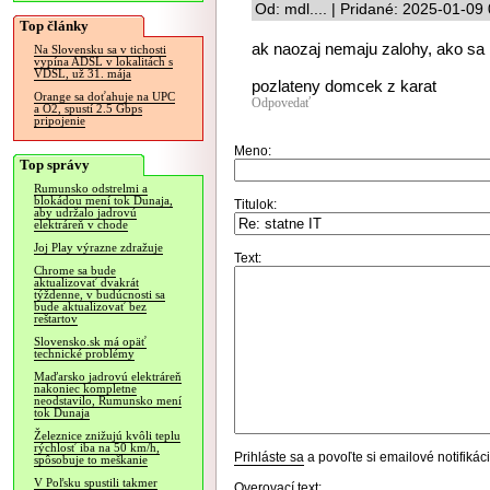
Od: mdl.... | Pridané: 2025-01-09
Top články
ak naozaj nemaju zalohy, ako sa na 
Na Slovensku sa v tichosti
vypína ADSL v lokalitách s
VDSL, už 31. mája
pozlateny domcek z karat
Orange sa doťahuje na UPC
Odpovedať
a O2, spustí 2.5 Gbps
pripojenie
Meno:
Top správy
Rumunsko odstrelmi a
blokádou mení tok Dunaja,
Titulok:
aby udržalo jadrovú
elektráreň v chode
Joj Play výrazne zdražuje
Text:
Chrome sa bude
aktualizovať dvakrát
týždenne, v budúcnosti sa
bude aktualizovať bez
reštartov
Slovensko.sk má opäť
technické problémy
Maďarsko jadrovú elektráreň
nakoniec kompletne
neodstavilo, Rumunsko mení
tok Dunaja
Železnice znižujú kvôli teplu
rýchlosť iba na 50 km/h,
Prihláste sa
a povoľte si emailové notifiká
spôsobuje to meškanie
V Poľsku spustili takmer
Overovací text: