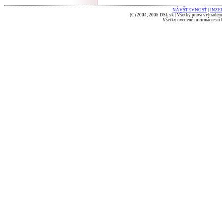
NÁVŠTEVNOSŤ
|
INZE
(C) 2004, 2005 DSL.sk | Všetky práva vyhradené
Všetky uvedené informácie sú b