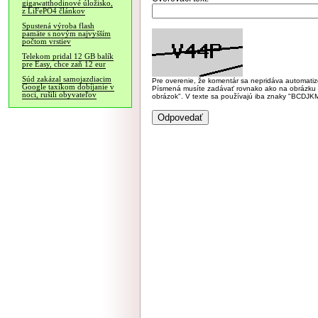
gigawatthodinové úložisko,
z LiFePO4 článkov
Spustená výroba flash
pamäte s novým najvyšším
počtom vrstiev
Telekom pridal 12 GB balík
pre Easy, chce zaň 12 eur
Súd zakázal samojazdiacim
Pre overenie, že komentár sa nepridáva automatizov
Google taxíkom dobíjanie v
Písmená musíte zadávať rovnako ako na obrázku veľk
noci, rušili obyvateľov
obrázok". V texte sa používajú iba znaky "BC