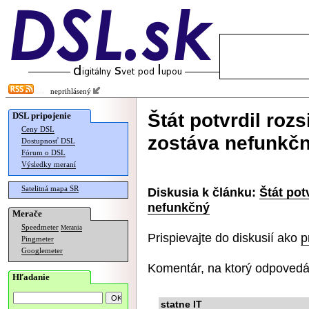
neprihlásený
Štát potvrdil rozs
DSL pripojenie
Ceny DSL
zostáva nefunkč
Dostupnosť DSL
Fórum o DSL
Výsledky meraní
Satelitná mapa SR
Diskusia k článku:
Štát pot
nefunkčný
Merače
Speedmeter
Merania
Prispievajte do diskusií ako
p
Pingmeter
Googlemeter
Komentár, na ktorý odpovedá
Hľadanie
statne IT