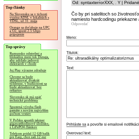
Od: syntaxterrorXXX, . Y | Pridan
Top články
Čo by pri satelitoch so životnos
Na Slovensku sa v tichosti
vypína ADSL v lokalitách s
namiesto hardcodingu priekazne aj
VDSL, už 31. mája
Odpovedať
Orange sa doťahuje na UPC
a O2, spustí 2.5 Gbps
pripojenie
Meno:
Top správy
Titulok:
Rumunsko odstrelmi a
blokádou mení tok Dunaja,
aby udržalo jadrovú
elektráreň v chode
Text:
Joj Play výrazne zdražuje
Chrome sa bude
aktualizovať dvakrát
týždenne, v budúcnosti sa
bude aktualizovať bez
reštartov
Slovensko.sk má opäť
technické problémy
Spustená výroba flash
pamäte s novým najvyšším
počtom vrstiev
V Poľsku spustili takmer
gigawatthodinové úložisko,
Prihláste sa
a povoľte si emailové notifiká
z LiFePO4 článkov
Overovací text:
Telekom pridal 12 GB balík
pre Easy, chce zaň 12 eur