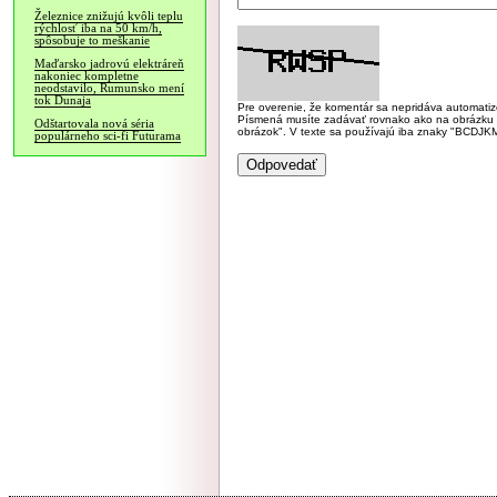
Železnice znižujú kvôli teplu
rýchlosť iba na 50 km/h,
spôsobuje to meškanie
Maďarsko jadrovú elektráreň
nakoniec kompletne
neodstavilo, Rumunsko mení
tok Dunaja
Pre overenie, že komentár sa nepridáva automatizov
Písmená musíte zadávať rovnako ako na obrázku veľk
Odštartovala nová séria
obrázok". V texte sa používajú iba znaky "BC
populárneho sci-fi Futurama