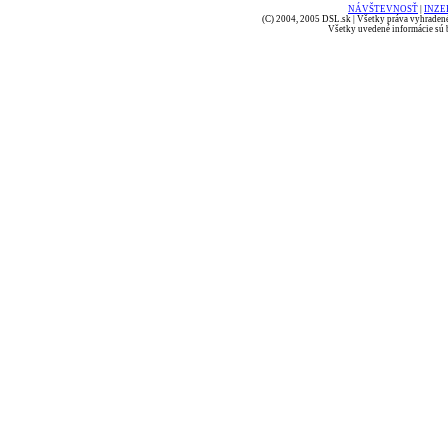
NÁVŠTEVNOSŤ
|
INZE
(C) 2004, 2005 DSL.sk | Všetky práva vyhradené
Všetky uvedené informácie sú b