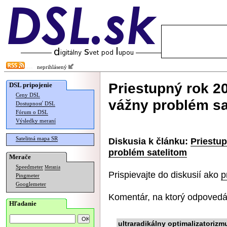
neprihlásený
Priestupný rok 2
DSL pripojenie
Ceny DSL
vážny problém sa
Dostupnosť DSL
Fórum o DSL
Výsledky meraní
Satelitná mapa SR
Diskusia k článku:
Priestup
problém satelitom
Merače
Speedmeter
Merania
Prispievajte do diskusií ako
p
Pingmeter
Googlemeter
Komentár, na ktorý odpovedá
Hľadanie
ultraradikálny optimalizatorizm