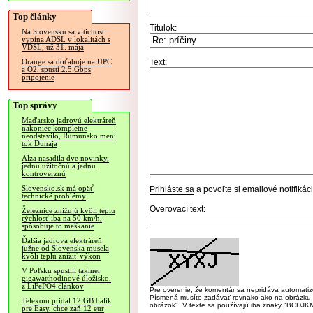
Top články
Titulok:
Na Slovensku sa v tichosti
vypína ADSL v lokalitách s
VDSL, už 31. mája
Text:
Orange sa doťahuje na UPC
a O2, spustí 2.5 Gbps
pripojenie
Top správy
Maďarsko jadrovú elektráreň
nakoniec kompletne
neodstavilo, Rumunsko mení
tok Dunaja
Alza nasadila dve novinky,
jednu užitočnú a jednu
kontroverznú
Slovensko.sk má opäť
Prihláste sa
a povoľte si emailové notifiká
technické problémy
Overovací text:
Železnice znižujú kvôli teplu
rýchlosť iba na 50 km/h,
spôsobuje to meškanie
Ďalšia jadrová elektráreň
južne od Slovenska musela
kvôli teplu znížiť výkon
V Poľsku spustili takmer
gigawatthodinové úložisko,
z LiFePO4 článkov
Pre overenie, že komentár sa nepridáva automatizov
Písmená musíte zadávať rovnako ako na obrázku veľk
Telekom pridal 12 GB balík
obrázok". V texte sa používajú iba znaky "BC
pre Easy, chce zaň 12 eur