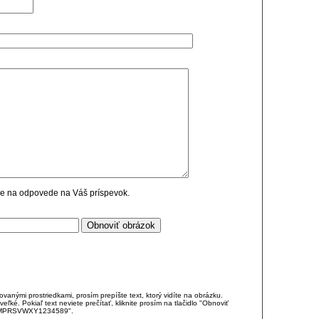
cie na odpovede na Váš príspevok.
anými prostriedkami, prosím prepíšte text, ktorý vidíte na obrázku.
é. Pokiaľ text neviete prečítať, kliknite prosím na tlačidlo "Obnoviť
DJKMPRSVWXY1234589".