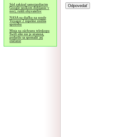
Súd zakázal samojazdiacim
Google taxíkom dobíjanie v
noci, rušili obyvateľov
NASA na diaľku na sonde
Voyager 2 úspešne znížila
spotrebu
Misia na záchranu teleskopu
Swift ešte nie je stratená,
podarilo sa spomaliť jej
otáčanie