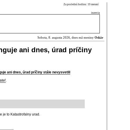
Za poslednú hodinu: 19 meraní
inzercia
Sobota, 8. augusta 2026, dnes má meniny
Oskár
nguje ani dnes, úrad príčiny
je ani dnes, úrad príčiny stále nevysvetlil
ateľ
.
 je to Katastrofalny urad.