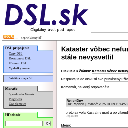
neprihlásený
Kataster vôbec nefu
DSL pripojenie
Ceny DSL
stále nevysvetlil
Dostupnosť DSL
Fórum o DSL
Výsledky meraní
Diskusia k článku:
Kataster vôbec nefungu
Satelitná mapa SR
Prispievajte do diskusií ako
prihlásený užív
Komentár, na ktorý odpovedáte:
Merače
Speedmeter
Merania
Pingmeter
Re: príčiny
Googlemeter
Od: Rapidek | Pridané: 2025-01-09 11:14:58
preto sa vola Kastralny urad a po vikende
Hľadanie
Odpovedať
Meno: