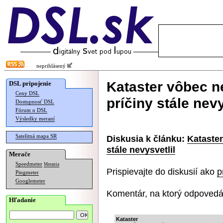
neprihlásený
Kataster vôbec n
DSL pripojenie
Ceny DSL
príčiny stále nevy
Dostupnosť DSL
Fórum o DSL
Výsledky meraní
Satelitná mapa SR
Diskusia k článku:
Kataster
stále nevysvetlil
Merače
Speedmeter
Merania
Prispievajte do diskusií ako
p
Pingmeter
Googlemeter
Komentár, na ktorý odpovedá
Hľadanie
Kataster