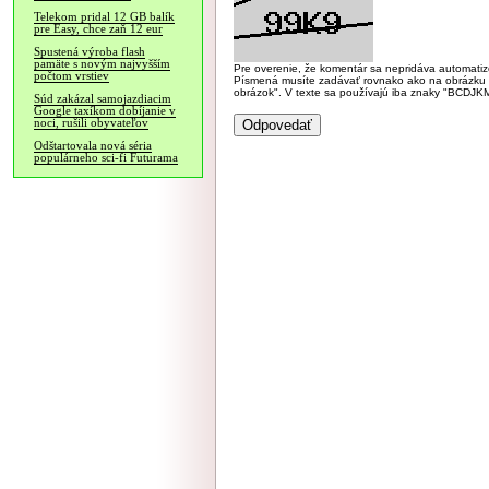
Telekom pridal 12 GB balík
pre Easy, chce zaň 12 eur
Spustená výroba flash
pamäte s novým najvyšším
Pre overenie, že komentár sa nepridáva automatizov
počtom vrstiev
Písmená musíte zadávať rovnako ako na obrázku veľk
obrázok". V texte sa používajú iba znaky "BC
Súd zakázal samojazdiacim
Google taxíkom dobíjanie v
noci, rušili obyvateľov
Odštartovala nová séria
populárneho sci-fi Futurama