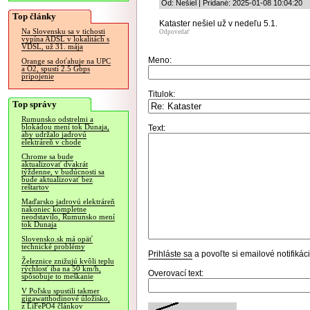
Od: Nešiel | Pridané: 2025-01-08 10:04:20
Top články
Kataster nešiel už v nedeľu 5.1.
Na Slovensku sa v tichosti
Odpovedať
vypína ADSL v lokalitách s
VDSL, už 31. mája
Meno:
Orange sa doťahuje na UPC
a O2, spustí 2.5 Gbps
pripojenie
Titulok:
Top správy
Rumunsko odstrelmi a
blokádou mení tok Dunaja,
Text:
aby udržalo jadrovú
elektráreň v chode
Chrome sa bude
aktualizovať dvakrát
týždenne, v budúcnosti sa
bude aktualizovať bez
reštartov
Maďarsko jadrovú elektráreň
nakoniec kompletne
neodstavilo, Rumunsko mení
tok Dunaja
Slovensko.sk má opäť
technické problémy
Prihláste sa
a povoľte si emailové notifiká
Železnice znižujú kvôli teplu
rýchlosť iba na 50 km/h,
Overovací text:
spôsobuje to meškanie
V Poľsku spustili takmer
gigawatthodinové úložisko,
z LiFePO4 článkov