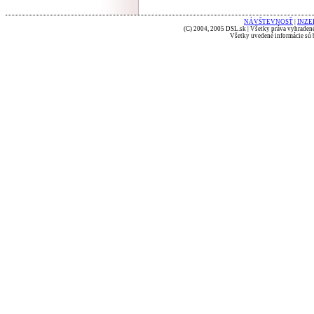
NÁVŠTEVNOSŤ
|
INZE
(C) 2004, 2005 DSL.sk | Všetky práva vyhradené
Všetky uvedené informácie sú b