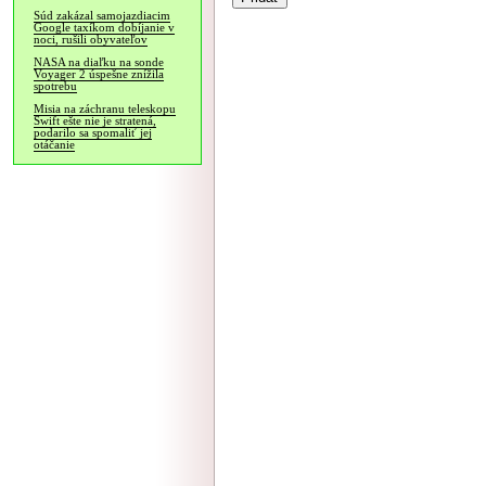
Súd zakázal samojazdiacim
Google taxíkom dobíjanie v
noci, rušili obyvateľov
NASA na diaľku na sonde
Voyager 2 úspešne znížila
spotrebu
Misia na záchranu teleskopu
Swift ešte nie je stratená,
podarilo sa spomaliť jej
otáčanie