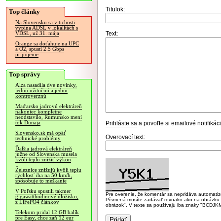
Titulok:
Top články
Na Slovensku sa v tichosti
vypína ADSL v lokalitách s
Text:
VDSL, už 31. mája
Orange sa doťahuje na UPC
a O2, spustí 2.5 Gbps
pripojenie
Top správy
Alza nasadila dve novinky,
jednu užitočnú a jednu
kontroverznú
Maďarsko jadrovú elektráreň
nakoniec kompletne
neodstavilo, Rumunsko mení
tok Dunaja
Prihláste sa
a povoľte si emailové notifiká
Slovensko.sk má opäť
Overovací text:
technické problémy
Ďalšia jadrová elektráreň
južne od Slovenska musela
kvôli teplu znížiť výkon
Železnice znižujú kvôli teplu
rýchlosť iba na 50 km/h,
spôsobuje to meškanie
V Poľsku spustili takmer
Pre overenie, že komentár sa nepridáva automatizov
gigawatthodinové úložisko,
Písmená musíte zadávať rovnako ako na obrázku veľk
z LiFePO4 článkov
obrázok". V texte sa používajú iba znaky "BC
Telekom pridal 12 GB balík
pre Easy, chce zaň 12 eur