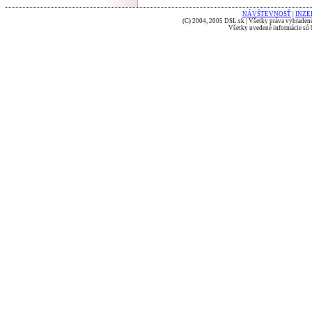
NÁVŠTEVNOSŤ
|
INZE
(C) 2004, 2005 DSL.sk | Všetky práva vyhradené
Všetky uvedené informácie sú b