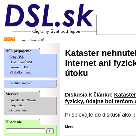
neprihlásený
Kataster nehnute
DSL pripojenie
Ceny DSL
Internet ani fyzi
Dostupnosť DSL
Fórum o DSL
útoku
Výsledky meraní
Satelitná mapa SR
Diskusia k článku:
Kataster
Merače
fyzicky, údajne bol terčom
Speedmeter
Merania
Pingmeter
Googlemeter
Prispievajte do diskusií ako
p
Hľadanie
Meno: