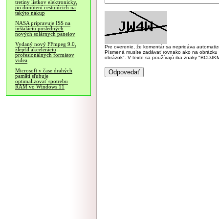
tretiny lístkov elektronicky,
po donútení cestujúcich na
takýto nákup
NASA pripravuje ISS na
inštaláciu posledných
nových solárnych panelov
Vydaný nový FFmpeg 9.0,
Pre overenie, že komentár sa nepridáva automatizov
zlepšil akceleráciu
Písmená musíte zadávať rovnako ako na obrázku veľk
profesionálnych formátov
obrázok". V texte sa používajú iba znaky "BC
videa
Microsoft v čase drahých
pamätí sľubuje
optimalizovať spotrebu
RAM vo Windows 11