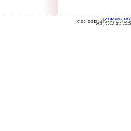
NÁVŠTEVNOSŤ
|
INZE
(C) 2004, 2005 DSL.sk | Všetky práva vyhradené
Všetky uvedené informácie sú b