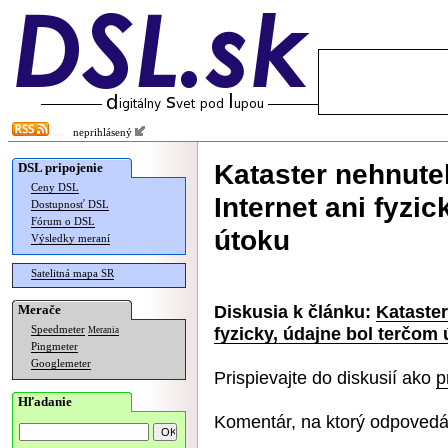
neprihlásený
Kataster nehnute
DSL pripojenie
Ceny DSL
Internet ani fyzi
Dostupnosť DSL
Fórum o DSL
útoku
Výsledky meraní
Satelitná mapa SR
Diskusia k článku:
Kataster
Merače
fyzicky, údajne bol terčom
Speedmeter
Merania
Pingmeter
Googlemeter
Prispievajte do diskusií ako
p
Hľadanie
Komentár, na ktorý odpovedá