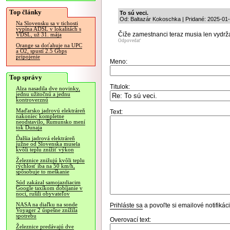
Top články
To sú veci.
Od: Baltazár Kokoschka | Pridané: 2025-01
Na Slovensku sa v tichosti
vypína ADSL v lokalitách s
Čiže zamestnanci teraz musia len vydrž
VDSL, už 31. mája
Odpovedať
Orange sa doťahuje na UPC
a O2, spustí 2.5 Gbps
pripojenie
Meno:
Top správy
Titulok:
Alza nasadila dve novinky,
jednu užitočnú a jednu
kontroverznú
Maďarsko jadrovú elektráreň
Text:
nakoniec kompletne
neodstavilo, Rumunsko mení
tok Dunaja
Ďalšia jadrová elektráreň
južne od Slovenska musela
kvôli teplu znížiť výkon
Železnice znižujú kvôli teplu
rýchlosť iba na 50 km/h,
spôsobuje to meškanie
Súd zakázal samojazdiacim
Google taxíkom dobíjanie v
noci, rušili obyvateľov
NASA na diaľku na sonde
Prihláste sa
a povoľte si emailové notifiká
Voyager 2 úspešne znížila
spotrebu
Overovací text:
Železnice predávajú dve