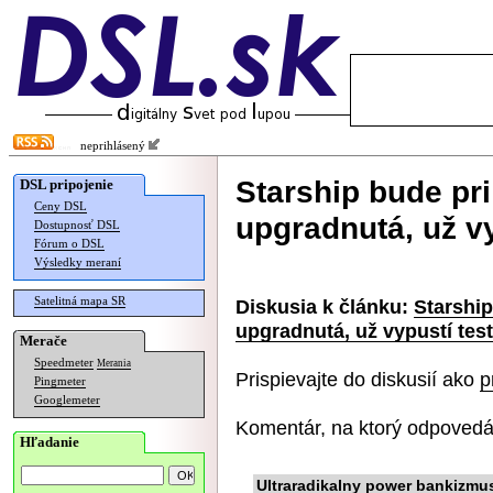
neprihlásený
Starship bude pr
DSL pripojenie
Ceny DSL
upgradnutá, už v
Dostupnosť DSL
Fórum o DSL
Výsledky meraní
Satelitná mapa SR
Diskusia k článku:
Starship
upgradnutá, už vypustí tes
Merače
Speedmeter
Merania
Prispievajte do diskusií ako
p
Pingmeter
Googlemeter
Komentár, na ktorý odpovedá
Hľadanie
Ultraradikalny power bankizmu