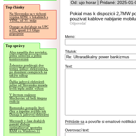
Od: ujo horar | Pridané: 2025-01
Top články
Pokial mas k dispozicii 2,7MW p
Na Slovensku sa v tichosti
vypína ADSL v lokalitách s
pouzivat kablove nabijanie mobilu
VDSL, už 31. mája
Odpovedať
Orange sa doťahuje na UPC
a O2, spustí 2.5 Gbps
pripojenie
Meno:
Top správy
Titulok:
Alza nasadila dve novinky,
jednu užitočnú a jednu
kontroverznú
Železnice predávajú dve
Text:
tretiny lístkov elektronicky,
po donútení cestujúcich na
takýto nákup
Ďalšia jadrová elektráreň
južne od Slovenska musela
kvôli teplu znížiť výkon
V štvrtom reaktore
Mochoviec už beží štiepna
reakcia
Rumunsko potopilo štyri
člny a úspešne zvýšilo tok
Dunaja k jadrovej elektrárni
Microsoft v čase drahých
Prihláste sa
a povoľte si emailové notifiká
pamätí sľubuje
optimalizovať spotrebu
Overovací text:
RAM vo Windows 11