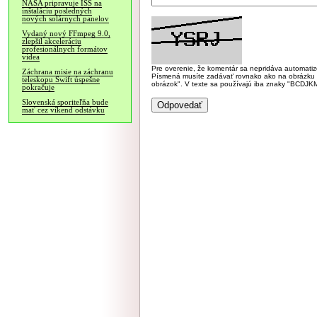
NASA pripravuje ISS na
inštaláciu posledných
nových solárnych panelov
Vydaný nový FFmpeg 9.0,
zlepšil akceleráciu
profesionálnych formátov
videa
Pre overenie, že komentár sa nepridáva automatizov
Záchrana misie na záchranu
Písmená musíte zadávať rovnako ako na obrázku veľk
teleskopu Swift úspešne
obrázok". V texte sa používajú iba znaky "BC
pokračuje
Slovenská sporiteľňa bude
mať cez víkend odstávku