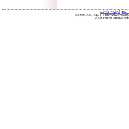
NÁVŠTEVNOSŤ
|
INZE
(C) 2004, 2005 DSL.sk | Všetky práva vyhradené
Všetky uvedené informácie sú b