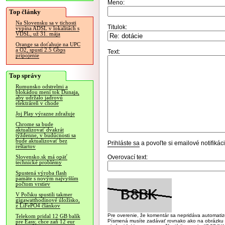
Meno:
Top články
Na Slovensku sa v tichosti
Titulok:
vypína ADSL v lokalitách s
VDSL, už 31. mája
Orange sa doťahuje na UPC
a O2, spustí 2.5 Gbps
Text:
pripojenie
Top správy
Rumunsko odstrelmi a
blokádou mení tok Dunaja,
aby udržalo jadrovú
elektráreň v chode
Joj Play výrazne zdražuje
Chrome sa bude
aktualizovať dvakrát
týždenne, v budúcnosti sa
bude aktualizovať bez
Prihláste sa
a povoľte si emailové notifiká
reštartov
Overovací text:
Slovensko.sk má opäť
technické problémy
Spustená výroba flash
pamäte s novým najvyšším
počtom vrstiev
V Poľsku spustili takmer
gigawatthodinové úložisko,
z LiFePO4 článkov
Pre overenie, že komentár sa nepridáva automatizov
Telekom pridal 12 GB balík
Písmená musíte zadávať rovnako ako na obrázku veľk
pre Easy, chce zaň 12 eur