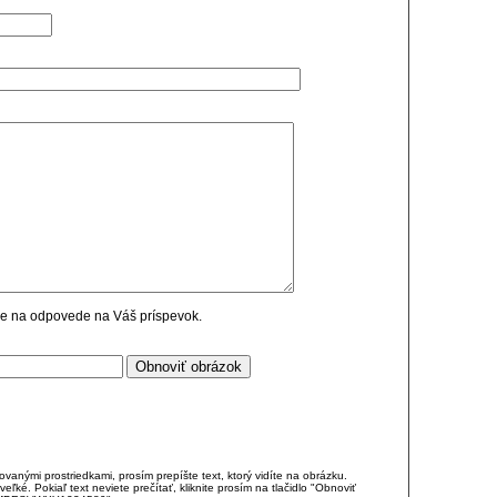
cie na odpovede na Váš príspevok.
anými prostriedkami, prosím prepíšte text, ktorý vidíte na obrázku.
é. Pokiaľ text neviete prečítať, kliknite prosím na tlačidlo "Obnoviť