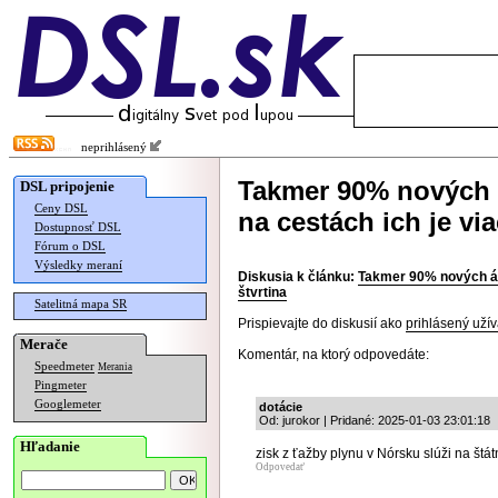
neprihlásený
Takmer 90% nových á
DSL pripojenie
Ceny DSL
na cestách ich je via
Dostupnosť DSL
Fórum o DSL
Výsledky meraní
Diskusia k článku:
Takmer 90% nových áut
štvrtina
Satelitná mapa SR
Prispievajte do diskusií ako
prihlásený užív
Merače
Komentár, na ktorý odpovedáte:
Speedmeter
Merania
Pingmeter
Googlemeter
dotácie
Od: jurokor | Pridané: 2025-01-03 23:01:18
Hľadanie
zisk z ťažby plynu v Nórsku slúži na štátn
Odpovedať