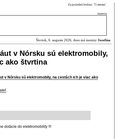
Za poslednú hodinu: 75 meraní
inzercia
Štvrtok, 6. augusta 2026, dnes má meniny
Jozefína
ut v Nórsku sú elektromobily,
c ako štvrtina
 v Nórsku sú elektromobily, na cestách ich je viac ako
ateľ
.
e dotácie do elektromobility !!!