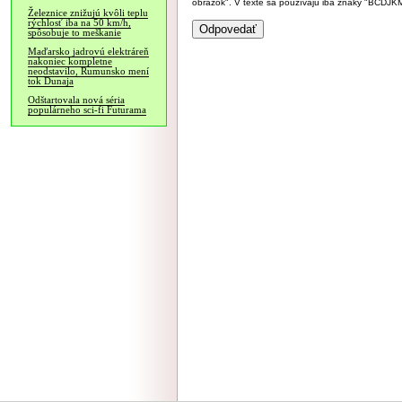
obrázok". V texte sa používajú iba znaky "BC
Železnice znižujú kvôli teplu
rýchlosť iba na 50 km/h,
spôsobuje to meškanie
Maďarsko jadrovú elektráreň
nakoniec kompletne
neodstavilo, Rumunsko mení
tok Dunaja
Odštartovala nová séria
populárneho sci-fi Futurama