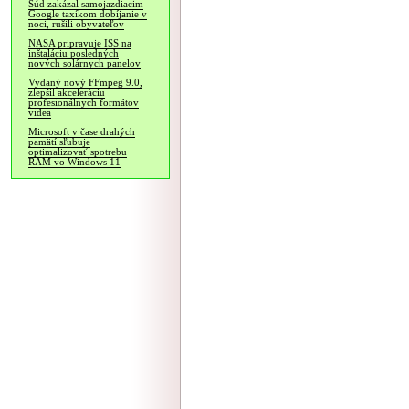
Súd zakázal samojazdiacim
Google taxíkom dobíjanie v
noci, rušili obyvateľov
NASA pripravuje ISS na
inštaláciu posledných
nových solárnych panelov
Vydaný nový FFmpeg 9.0,
zlepšil akceleráciu
profesionálnych formátov
videa
Microsoft v čase drahých
pamätí sľubuje
optimalizovať spotrebu
RAM vo Windows 11