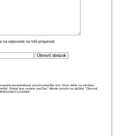
cie na odpovede na Váš príspevok.
anými prostriedkami, prosím prepíšte text, ktorý vidíte na obrázku.
é. Pokiaľ text neviete prečítať, kliknite prosím na tlačidlo "Obnoviť
DJKMPRSVWXY1234589".