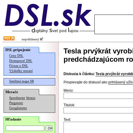
neprihlásený
Tesla prvýkrát vyrob
DSL pripojenie
Ceny DSL
predchádzajúcom r
Dostupnosť DSL
Fórum o DSL
Výsledky meraní
Diskusia k článku:
Tesla prvýkrát vyrobi
Satelitná mapa SR
Prispievajte do diskusií ako
prihlásený užív
Meno:
Merače
Speedmeter
Merania
Pingmeter
Titulok:
Googlemeter
Hľadanie
Text: