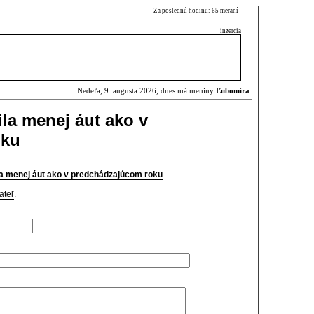
Za poslednú hodinu: 65 meraní
inzercia
Nedeľa, 9. augusta 2026, dnes má meniny
Ľubomíra
ila menej áut ako v
oku
la menej áut ako v predchádzajúcom roku
ateľ
.