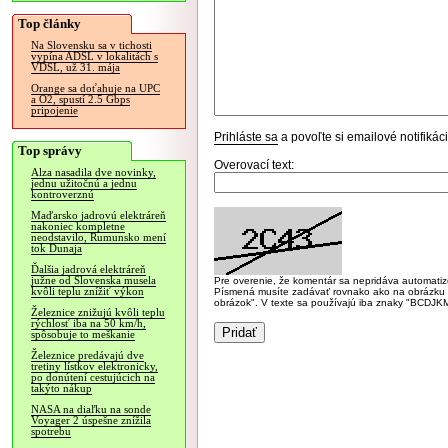
Top články
Na Slovensku sa v tichosti
vypína ADSL v lokalitách s
VDSL, už 31. mája
Orange sa doťahuje na UPC
a O2, spustí 2.5 Gbps
pripojenie
Prihláste sa
a povoľte si emailové notifiká
Top správy
Overovací text:
Alza nasadila dve novinky,
jednu užitočnú a jednu
kontroverznú
Maďarsko jadrovú elektráreň
nakoniec kompletne
neodstavilo, Rumunsko mení
tok Dunaja
Ďalšia jadrová elektráreň
južne od Slovenska musela
Pre overenie, že komentár sa nepridáva automatizov
kvôli teplu znížiť výkon
Písmená musíte zadávať rovnako ako na obrázku veľk
obrázok". V texte sa používajú iba znaky "BC
Železnice znižujú kvôli teplu
rýchlosť iba na 50 km/h,
spôsobuje to meškanie
Železnice predávajú dve
tretiny lístkov elektronicky,
po donútení cestujúcich na
takýto nákup
NASA na diaľku na sonde
Voyager 2 úspešne znížila
spotrebu