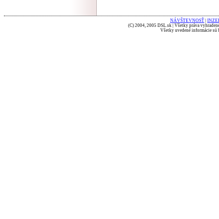
NÁVŠTEVNOSŤ
|
INZE
(C) 2004, 2005 DSL.sk | Všetky práva vyhradené
Všetky uvedené informácie sú b