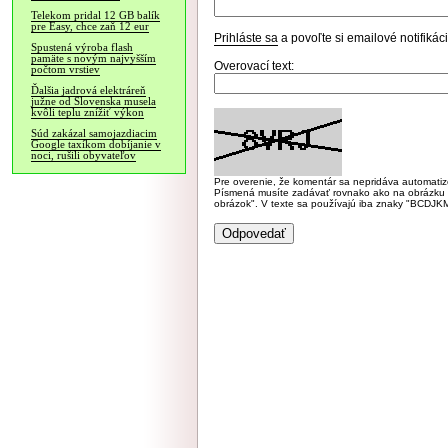
Telekom pridal 12 GB balík
pre Easy, chce zaň 12 eur
Prihláste sa
a povoľte si emailové notifiká
Spustená výroba flash
pamäte s novým najvyšším
Overovací text:
počtom vrstiev
Ďalšia jadrová elektráreň
južne od Slovenska musela
kvôli teplu znížiť výkon
Súd zakázal samojazdiacim
Google taxíkom dobíjanie v
noci, rušili obyvateľov
Pre overenie, že komentár sa nepridáva automatizov
Písmená musíte zadávať rovnako ako na obrázku veľk
obrázok". V texte sa používajú iba znaky "BC