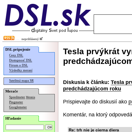
neprihlásený
Tesla prvýkrát vy
DSL pripojenie
Ceny DSL
predchádzajúcom
Dostupnosť DSL
Fórum o DSL
Výsledky meraní
Satelitná mapa SR
Diskusia k článku:
Tesla pr
predchádzajúcom roku
Merače
Speedmeter
Merania
Prispievajte do diskusií ako
p
Pingmeter
Googlemeter
Komentár, na ktorý odpovedá
Hľadanie
Re: trh nie je cierna diera