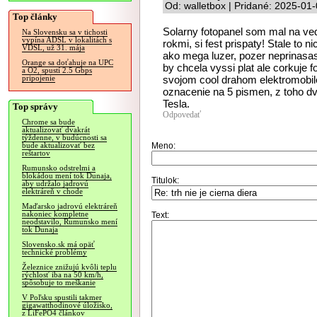
Od: walletbox | Pridané: 2025-01
Top články
Solarny fotopanel som mal na ved
Na Slovensku sa v tichosti
vypína ADSL v lokalitách s
rokmi, si fest prispaty! Stale to 
VDSL, už 31. mája
ako mega luzer, pozer neprinasas 
Orange sa doťahuje na UPC
by chcela vyssi plat ale corkuje 
a O2, spustí 2.5 Gbps
svojom cool drahom elektromobile
pripojenie
oznacenie na 5 pismen, z toho dv
Tesla.
Top správy
Odpovedať
Chrome sa bude
aktualizovať dvakrát
týždenne, v budúcnosti sa
Meno:
bude aktualizovať bez
reštartov
Rumunsko odstrelmi a
blokádou mení tok Dunaja,
Titulok:
aby udržalo jadrovú
elektráreň v chode
Maďarsko jadrovú elektráreň
nakoniec kompletne
Text:
neodstavilo, Rumunsko mení
tok Dunaja
Slovensko.sk má opäť
technické problémy
Železnice znižujú kvôli teplu
rýchlosť iba na 50 km/h,
spôsobuje to meškanie
V Poľsku spustili takmer
gigawatthodinové úložisko,
z LiFePO4 článkov