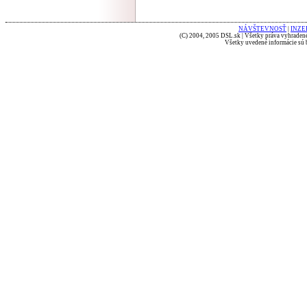
NÁVŠTEVNOSŤ
|
INZE
(C) 2004, 2005 DSL.sk | Všetky práva vyhradené
Všetky uvedené informácie sú b