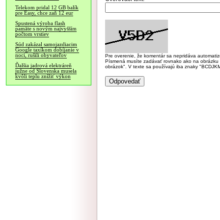
Telekom pridal 12 GB balík
pre Easy, chce zaň 12 eur
Spustená výroba flash
pamäte s novým najvyšším
počtom vrstiev
Súd zakázal samojazdiacim
Google taxíkom dobíjanie v
noci, rušili obyvateľov
Pre overenie, že komentár sa nepridáva automatizov
Písmená musíte zadávať rovnako ako na obrázku veľk
Ďalšia jadrová elektráreň
obrázok". V texte sa používajú iba znaky "BC
južne od Slovenska musela
kvôli teplu znížiť výkon