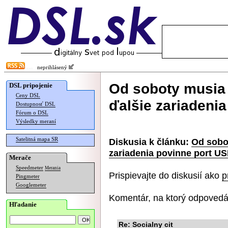
neprihlásený
Od soboty musia
DSL pripojenie
Ceny DSL
ďalšie zariadeni
Dostupnosť DSL
Fórum o DSL
Výsledky meraní
Satelitná mapa SR
Diskusia k článku:
Od sobo
zariadenia povinne port U
Merače
Speedmeter
Merania
Prispievajte do diskusií ako
p
Pingmeter
Googlemeter
Komentár, na ktorý odpovedá
Hľadanie
Re: Socialny cit