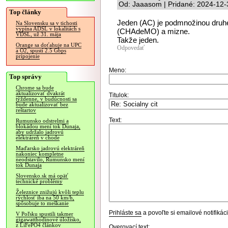
Od: Jaaasom | Pridané: 2024-12-
Top články
Jeden (AC) je podmnožinou druhéh
Na Slovensku sa v tichosti
vypína ADSL v lokalitách s
(CHAdeMO) a mizne.
VDSL, už 31. mája
Takže jeden.
Orange sa doťahuje na UPC
Odpovedať
a O2, spustí 2.5 Gbps
pripojenie
Meno:
Top správy
Chrome sa bude
aktualizovať dvakrát
Titulok:
týždenne, v budúcnosti sa
bude aktualizovať bez
reštartov
Text:
Rumunsko odstrelmi a
blokádou mení tok Dunaja,
aby udržalo jadrovú
elektráreň v chode
Maďarsko jadrovú elektráreň
nakoniec kompletne
neodstavilo, Rumunsko mení
tok Dunaja
Slovensko.sk má opäť
technické problémy
Železnice znižujú kvôli teplu
rýchlosť iba na 50 km/h,
spôsobuje to meškanie
Prihláste sa
a povoľte si emailové notifiká
V Poľsku spustili takmer
gigawatthodinové úložisko,
z LiFePO4 článkov
Overovací text: