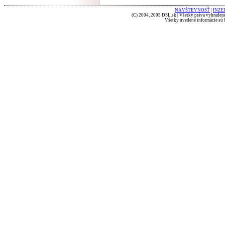
NÁVŠTEVNOSŤ
|
INZE
(C) 2004, 2005 DSL.sk | Všetky práva vyhradené
Všetky uvedené informácie sú b