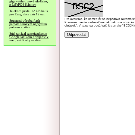
gigawatthodinové úložisko,
z LiFePO4 článkov
Telekom pridal 12 GB balík
pre Easy, chce zaň 12 eur
Pre overenie, že komentár sa nepridáva automatizov
Spustená výroba flash
Písmená musíte zadávať rovnako ako na obrázku veľk
pamäte s novým najvyšším
obrázok". V texte sa používajú iba znaky "BC
počtom vrstiev
Súd zakázal samojazdiacim
Google taxíkom dobíjanie v
noci, rušili obyvateľov