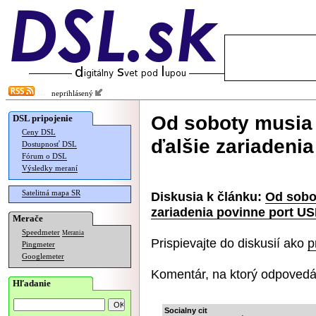
neprihlásený
Od soboty musia
DSL pripojenie
Ceny DSL
ďalšie zariadeni
Dostupnosť DSL
Fórum o DSL
Výsledky meraní
Satelitná mapa SR
Diskusia k článku:
Od sobo
zariadenia povinne port U
Merače
Speedmeter
Merania
Prispievajte do diskusií ako
p
Pingmeter
Googlemeter
Komentár, na ktorý odpovedá
Hľadanie
Socialny cit