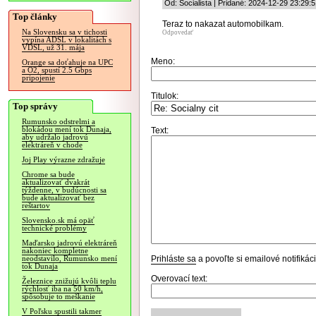
Od: Socialista | Pridané: 2024-12-29 23:29:
Top články
Teraz to nakazat automobilkam.
Na Slovensku sa v tichosti
Odpovedať
vypína ADSL v lokalitách s
VDSL, už 31. mája
Meno:
Orange sa doťahuje na UPC
a O2, spustí 2.5 Gbps
pripojenie
Titulok:
Top správy
Rumunsko odstrelmi a
blokádou mení tok Dunaja,
Text:
aby udržalo jadrovú
elektráreň v chode
Joj Play výrazne zdražuje
Chrome sa bude
aktualizovať dvakrát
týždenne, v budúcnosti sa
bude aktualizovať bez
reštartov
Slovensko.sk má opäť
technické problémy
Maďarsko jadrovú elektráreň
nakoniec kompletne
Prihláste sa
a povoľte si emailové notifiká
neodstavilo, Rumunsko mení
tok Dunaja
Overovací text:
Železnice znižujú kvôli teplu
rýchlosť iba na 50 km/h,
spôsobuje to meškanie
V Poľsku spustili takmer