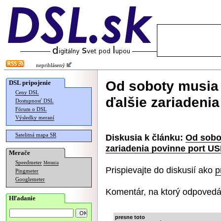
neprihlásený
Od soboty musia
DSL pripojenie
Ceny DSL
ďalšie zariadeni
Dostupnosť DSL
Fórum o DSL
Výsledky meraní
Satelitná mapa SR
Diskusia k článku:
Od sobo
zariadenia povinne port U
Merače
Speedmeter
Merania
Prispievajte do diskusií ako
p
Pingmeter
Googlemeter
Komentár, na ktorý odpovedá
Hľadanie
presne toto