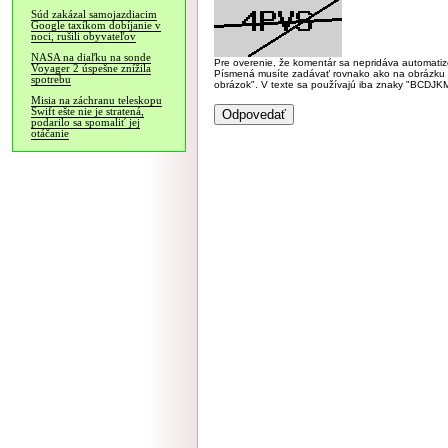
Súd zakázal samojazdiacim
Google taxíkom dobíjanie v
noci, rušili obyvateľov
NASA na diaľku na sonde
Pre overenie, že komentár sa nepridáva automatizov
Voyager 2 úspešne znížila
Písmená musíte zadávať rovnako ako na obrázku veľk
spotrebu
obrázok". V texte sa používajú iba znaky "BC
Misia na záchranu teleskopu
Swift ešte nie je stratená,
podarilo sa spomaliť jej
otáčanie