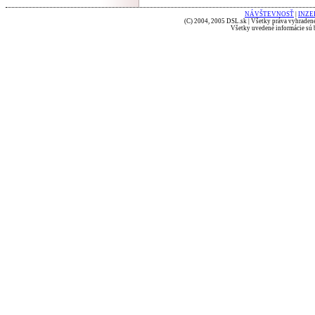
NÁVŠTEVNOSŤ
|
INZE
(C) 2004, 2005 DSL.sk | Všetky práva vyhradené
Všetky uvedené informácie sú b