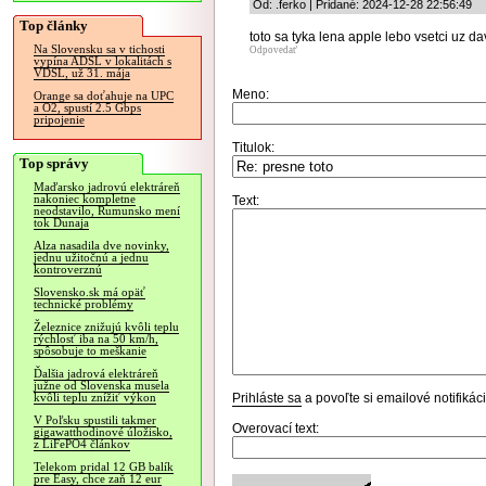
Od: .ferko | Pridané: 2024-12-28 22:56:49
Top články
toto sa tyka lena apple lebo vsetci uz d
Na Slovensku sa v tichosti
Odpovedať
vypína ADSL v lokalitách s
VDSL, už 31. mája
Meno:
Orange sa doťahuje na UPC
a O2, spustí 2.5 Gbps
pripojenie
Titulok:
Top správy
Maďarsko jadrovú elektráreň
nakoniec kompletne
Text:
neodstavilo, Rumunsko mení
tok Dunaja
Alza nasadila dve novinky,
jednu užitočnú a jednu
kontroverznú
Slovensko.sk má opäť
technické problémy
Železnice znižujú kvôli teplu
rýchlosť iba na 50 km/h,
spôsobuje to meškanie
Ďalšia jadrová elektráreň
južne od Slovenska musela
Prihláste sa
a povoľte si emailové notifiká
kvôli teplu znížiť výkon
V Poľsku spustili takmer
Overovací text:
gigawatthodinové úložisko,
z LiFePO4 článkov
Telekom pridal 12 GB balík
pre Easy, chce zaň 12 eur