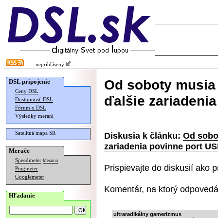
neprihlásený
Od soboty musia
DSL pripojenie
Ceny DSL
ďalšie zariadeni
Dostupnosť DSL
Fórum o DSL
Výsledky meraní
Satelitná mapa SR
Diskusia k článku:
Od sobo
zariadenia povinne port U
Merače
Speedmeter
Merania
Prispievajte do diskusií ako
p
Pingmeter
Googlemeter
Komentár, na ktorý odpovedá
Hľadanie
ultraradikálny gamerizmus