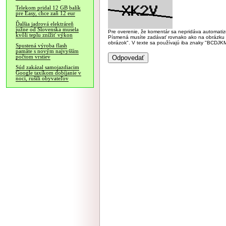
Telekom pridal 12 GB balík
pre Easy, chce zaň 12 eur
Ďalšia jadrová elektráreň
južne od Slovenska musela
Pre overenie, že komentár sa nepridáva automatizov
kvôli teplu znížiť výkon
Písmená musíte zadávať rovnako ako na obrázku veľk
obrázok". V texte sa používajú iba znaky "BC
Spustená výroba flash
pamäte s novým najvyšším
počtom vrstiev
Súd zakázal samojazdiacim
Google taxíkom dobíjanie v
noci, rušili obyvateľov