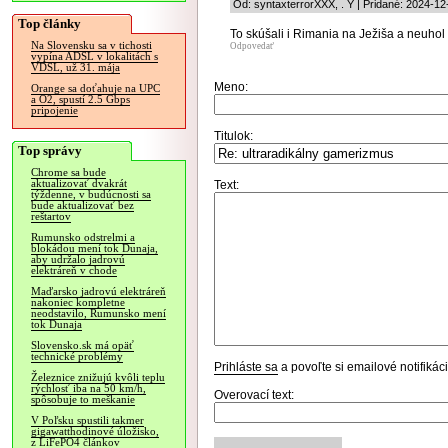
Od: syntaxterrorXXX, . Y | Pridané: 2024-12
Top články
To skúšali i Rimania na Ježiša a neuhol 
Na Slovensku sa v tichosti
Odpovedať
vypína ADSL v lokalitách s
VDSL, už 31. mája
Meno:
Orange sa doťahuje na UPC
a O2, spustí 2.5 Gbps
pripojenie
Titulok:
Top správy
Chrome sa bude
aktualizovať dvakrát
Text:
týždenne, v budúcnosti sa
bude aktualizovať bez
reštartov
Rumunsko odstrelmi a
blokádou mení tok Dunaja,
aby udržalo jadrovú
elektráreň v chode
Maďarsko jadrovú elektráreň
nakoniec kompletne
neodstavilo, Rumunsko mení
tok Dunaja
Slovensko.sk má opäť
technické problémy
Prihláste sa
a povoľte si emailové notifiká
Železnice znižujú kvôli teplu
rýchlosť iba na 50 km/h,
Overovací text:
spôsobuje to meškanie
V Poľsku spustili takmer
gigawatthodinové úložisko,
z LiFePO4 článkov