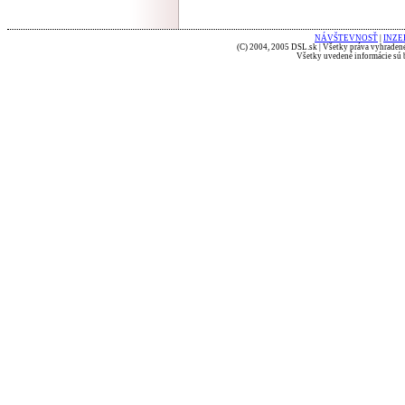
NÁVŠTEVNOSŤ
|
INZE
(C) 2004, 2005 DSL.sk | Všetky práva vyhradené
Všetky uvedené informácie sú b