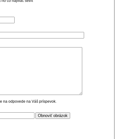
ho co najviac setrit
cie na odpovede na Váš príspevok.