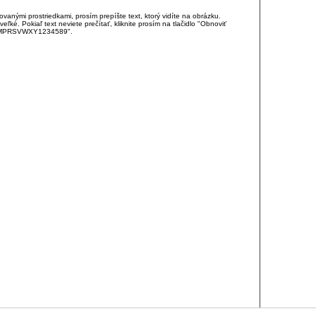
anými prostriedkami, prosím prepíšte text, ktorý vidíte na obrázku.
é. Pokiaľ text neviete prečítať, kliknite prosím na tlačidlo "Obnoviť
DJKMPRSVWXY1234589".
RCIA