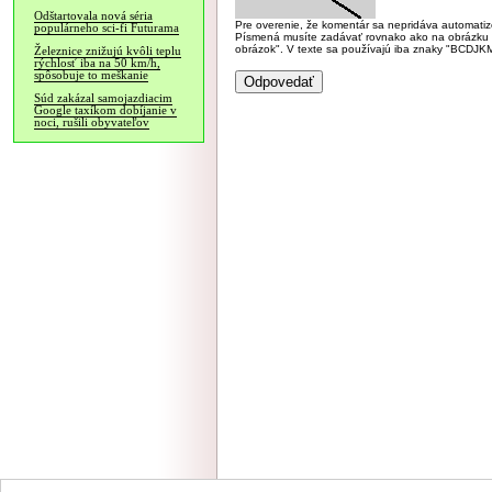
Odštartovala nová séria
Pre overenie, že komentár sa nepridáva automatizov
populárneho sci-fi Futurama
Písmená musíte zadávať rovnako ako na obrázku veľk
obrázok". V texte sa používajú iba znaky "BC
Železnice znižujú kvôli teplu
rýchlosť iba na 50 km/h,
spôsobuje to meškanie
Súd zakázal samojazdiacim
Google taxíkom dobíjanie v
noci, rušili obyvateľov
NÁVŠTEVNOSŤ
|
INZE