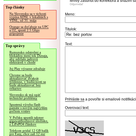
lenivy zasunut do konektora a snazim sa 
Odpovedať
Top články
Na Slovensku sa v tichosti
Meno:
vypína ADSL v lokalitách s
VDSL, už 31. mája
Orange sa doťahuje na UPC
Titulok:
a O2, spustí 2.5 Gbps
pripojenie
Text:
Top správy
Rumunsko odstrelmi a
blokádou mení tok Dunaja,
aby udržalo jadrovú
elektráreň v chode
Joj Play výrazne zdražuje
Chrome sa bude
aktualizovať dvakrát
týždenne, v budúcnosti sa
bude aktualizovať bez
reštartov
Slovensko.sk má opäť
technické problémy
Prihláste sa
a povoľte si emailové notifiká
Spustená výroba flash
Overovací text:
pamäte s novým najvyšším
počtom vrstiev
V Poľsku spustili takmer
gigawatthodinové úložisko,
z LiFePO4 článkov
Telekom pridal 12 GB balík
pre Easy, chce zaň 12 eur