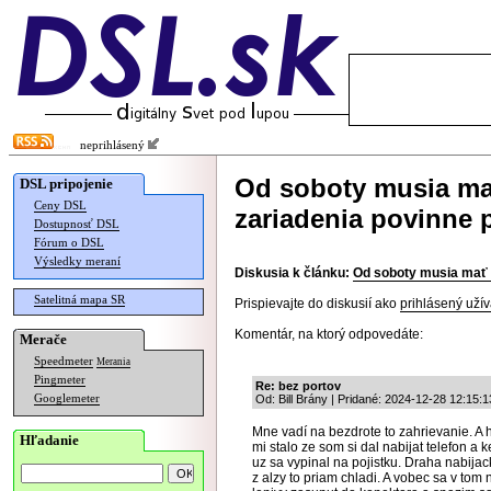
neprihlásený
Od soboty musia ma
DSL pripojenie
Ceny DSL
zariadenia povinne 
Dostupnosť DSL
Fórum o DSL
Výsledky meraní
Diskusia k článku:
Od soboty musia mať 
Satelitná mapa SR
Prispievajte do diskusií ako
prihlásený užív
Komentár, na ktorý odpovedáte:
Merače
Speedmeter
Merania
Pingmeter
Re: bez portov
Googlemeter
Od: Bill Brány | Pridané: 2024-12-28 12:15:1
Mne vadí na bezdrote to zahrievanie. A h
Hľadanie
mi stalo ze som si dal nabijat telefon a
uz sa vypinal na pojistku. Draha nabija
z alzy to priam chladi. A vobec sa v tom