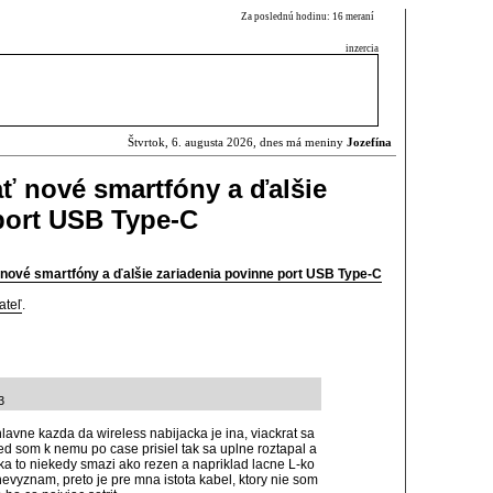
Za poslednú hodinu: 16 meraní
inzercia
Štvrtok, 6. augusta 2026, dnes má meniny
Jozefína
ť nové smartfóny a ďalšie
port USB Type-C
nové smartfóny a ďalšie zariadenia povinne port USB Type-C
ateľ
.
3
lavne kazda da wireless nabijacka je ina, viackrat sa
 ked som k nemu po case prisiel tak sa uplne roztapal a
cka to niekedy smazi ako rezen a napriklad lacne L-ko
 nevyznam, preto je pre mna istota kabel, ktory nie som