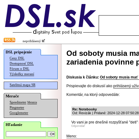
neprihlásený
Od soboty musia ma
DSL pripojenie
Ceny DSL
zariadenia povinne 
Dostupnosť DSL
Fórum o DSL
Výsledky meraní
Diskusia k článku:
Od soboty musia mať 
Satelitná mapa SR
Prispievajte do diskusií ako
prihlásený užív
Komentár, na ktorý odpovedáte:
Merače
Speedmeter
Merania
Pingmeter
Re: Notebooky
Googlemeter
Od: Revizák | Pridané: 2024-12-28 07:50:28
Vo vani je pre dnešné rozpyšťané "deti"
Hľadanie
Odpovedať
Meno: