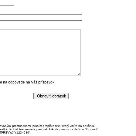
cie na odpovede na Váš príspevok.
anými prostriedkami, prosím prepíšte text, ktorý vidíte na obrázku.
é. Pokiaľ text neviete prečítať, kliknite prosím na tlačidlo "Obnoviť
DJKMPRSVWXY1234589".