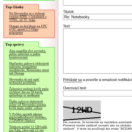
Top články
Titulok:
Na Slovensku sa v tichosti
vypína ADSL v lokalitách s
VDSL, už 31. mája
Text:
Orange sa doťahuje na UPC
a O2, spustí 2.5 Gbps
pripojenie
Top správy
Alza nasadila dve novinky,
jednu užitočnú a jednu
kontroverznú
Maďarsko jadrovú elektráreň
nakoniec kompletne
neodstavilo, Rumunsko mení
tok Dunaja
Slovensko.sk má opäť
Prihláste sa
a povoľte si emailové notifiká
technické problémy
Overovací text:
Železnice znižujú kvôli teplu
rýchlosť iba na 50 km/h,
spôsobuje to meškanie
Ďalšia jadrová elektráreň
južne od Slovenska musela
kvôli teplu znížiť výkon
V Poľsku spustili takmer
gigawatthodinové úložisko,
z LiFePO4 článkov
Pre overenie, že komentár sa nepridáva automatizov
Písmená musíte zadávať rovnako ako na obrázku veľk
Telekom pridal 12 GB balík
obrázok". V texte sa používajú iba znaky "BC
pre Easy, chce zaň 12 eur