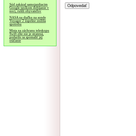
Súd zakázal samojazdiacim
Google taxíkom dobíjanie v
noci, rušili obyvateľov
NASA na diaľku na sonde
Voyager 2 úspešne znížila
spotrebu
Misia na záchranu teleskopu
Swift ešte nie je stratená,
podarilo sa spomaliť jej
otáčanie