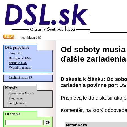
neprihlásený
Od soboty musia
DSL pripojenie
Ceny DSL
ďalšie zariadeni
Dostupnosť DSL
Fórum o DSL
Výsledky meraní
Satelitná mapa SR
Diskusia k článku:
Od sobo
zariadenia povinne port U
Merače
Speedmeter
Merania
Prispievajte do diskusií ako
p
Pingmeter
Googlemeter
Komentár, na ktorý odpovedá
Hľadanie
Notebooky