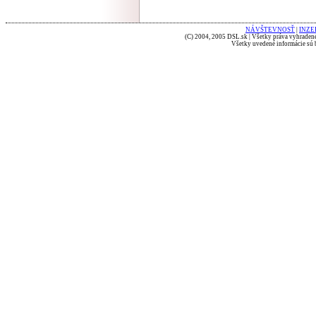
NÁVŠTEVNOSŤ
|
INZE
(C) 2004, 2005 DSL.sk | Všetky práva vyhradené
Všetky uvedené informácie sú b