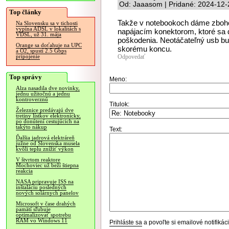
Od: Jaaasom | Pridané: 2024-12-
Top články
Takže v notebookoch dáme zboh
Na Slovensku sa v tichosti
vypína ADSL v lokalitách s
napájacím konektorom, ktoré sa d
VDSL, už 31. mája
poškodenia. Neotáčateľný usb bud
Orange sa doťahuje na UPC
skorému koncu.
a O2, spustí 2.5 Gbps
Odpovedať
pripojenie
Top správy
Meno:
Alza nasadila dve novinky,
jednu užitočnú a jednu
kontroverznú
Titulok:
Železnice predávajú dve
tretiny lístkov elektronicky,
po donútení cestujúcich na
takýto nákup
Text:
Ďalšia jadrová elektráreň
južne od Slovenska musela
kvôli teplu znížiť výkon
V štvrtom reaktore
Mochoviec už beží štiepna
reakcia
NASA pripravuje ISS na
inštaláciu posledných
nových solárnych panelov
Microsoft v čase drahých
pamätí sľubuje
optimalizovať spotrebu
RAM vo Windows 11
Prihláste sa
a povoľte si emailové notifiká