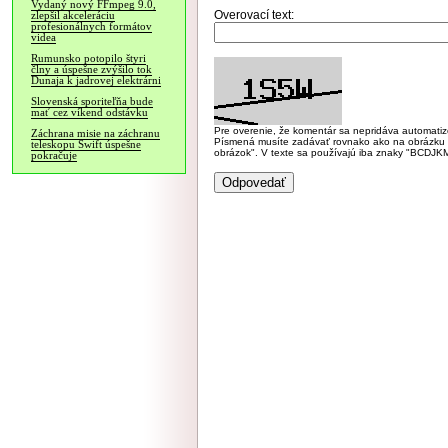
Vydaný nový FFmpeg 9.0,
Overovací text:
zlepšil akceleráciu
profesionálnych formátov
videa
Rumunsko potopilo štyri
člny a úspešne zvýšilo tok
Dunaja k jadrovej elektrárni
Slovenská sporiteľňa bude
mať cez víkend odstávku
Pre overenie, že komentár sa nepridáva automatizov
Záchrana misie na záchranu
Písmená musíte zadávať rovnako ako na obrázku veľk
teleskopu Swift úspešne
obrázok". V texte sa používajú iba znaky "BC
pokračuje