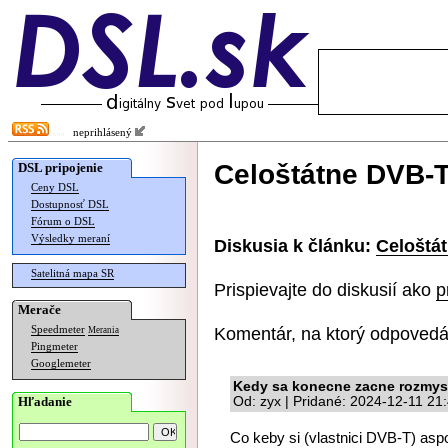
neprihlásený
Celoštátne DVB-
DSL pripojenie
Ceny DSL
Dostupnosť DSL
Fórum o DSL
Výsledky meraní
Diskusia k článku:
Celoštá
Satelitná mapa SR
Prispievajte do diskusií ako
p
Merače
Komentár, na ktorý odpovedá
Speedmeter
Merania
Pingmeter
Googlemeter
Kedy sa konecne zacne rozmys
Hľadanie
Od: zyx | Pridané: 2024-12-11 21
Co keby si (vlastnici DVB-T) aspon