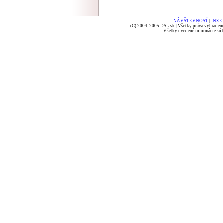
NÁVŠTEVNOSŤ
|
INZE
(C) 2004, 2005 DSL.sk | Všetky práva vyhradené
Všetky uvedené informácie sú b