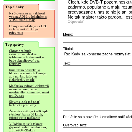
Ciech, kde DVB-T pozera neskuto
zadarmo, popularne a maju rozumn
Top články
predvadzane u nas to nie je ani p
Na Slovensku sa v tichosti
No tak majster takto pardon... est
vypína ADSL v lokalitách s
VDSL, už 31. mája
Odpovedať
Orange sa doťahuje na UPC
a O2, spustí 2.5 Gbps
pripojenie
Meno:
Top správy
Titulok:
Chrome sa bude
aktualizovať dvakrát
týždenne, v budúcnosti sa
bude aktualizovať bez
Text:
reštartov
Rumunsko odstrelmi a
blokádou mení tok Dunaja,
aby udržalo jadrovú
elektráreň v chode
Maďarsko jadrovú elektráreň
nakoniec kompletne
neodstavilo, Rumunsko mení
tok Dunaja
Slovensko.sk má opäť
technické problémy
Železnice znižujú kvôli teplu
rýchlosť iba na 50 km/h,
Prihláste sa
a povoľte si emailové notifiká
spôsobuje to meškanie
V Poľsku spustili takmer
Overovací text:
gigawatthodinové úložisko,
z LiFePO4 článkov