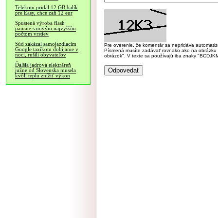
Telekom pridal 12 GB balík
pre Easy, chce zaň 12 eur
Spustená výroba flash
pamäte s novým najvyšším
počtom vrstiev
Súd zakázal samojazdiacim
Pre overenie, že komentár sa nepridáva automatizov
Google taxíkom dobíjanie v
Písmená musíte zadávať rovnako ako na obrázku veľk
noci, rušili obyvateľov
obrázok". V texte sa používajú iba znaky "BC
Ďalšia jadrová elektráreň
južne od Slovenska musela
kvôli teplu znížiť výkon