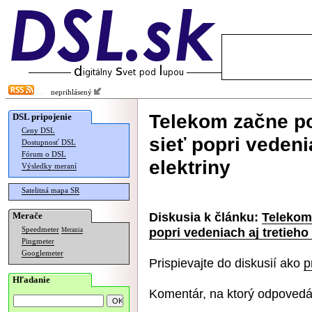
neprihlásený
Telekom začne po
DSL pripojenie
Ceny DSL
sieť popri vedenia
Dostupnosť DSL
Fórum o DSL
elektriny
Výsledky meraní
Satelitná mapa SR
Diskusia k článku:
Telekom 
Merače
popri vedeniach aj tretieho 
Speedmeter
Merania
Pingmeter
Googlemeter
Prispievajte do diskusií ako
p
Hľadanie
Komentár, na ktorý odpovedá