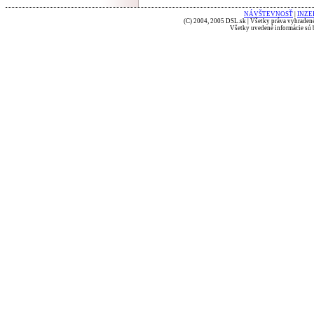
NÁVŠTEVNOSŤ
|
INZE
(C) 2004, 2005 DSL.sk | Všetky práva vyhradené
Všetky uvedené informácie sú b