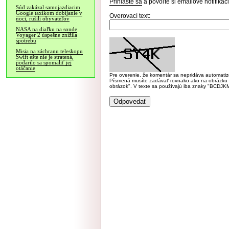
Prihláste sa
a povoľte si emailové notifiká
Súd zakázal samojazdiacim
Google taxíkom dobíjanie v
Overovací text:
noci, rušili obyvateľov
NASA na diaľku na sonde
Voyager 2 úspešne znížila
spotrebu
Misia na záchranu teleskopu
Swift ešte nie je stratená,
podarilo sa spomaliť jej
otáčanie
Pre overenie, že komentár sa nepridáva automatizov
Písmená musíte zadávať rovnako ako na obrázku veľk
obrázok". V texte sa používajú iba znaky "BC