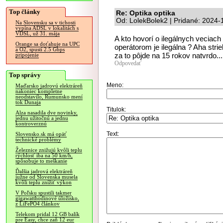
Top články
Re: Optika optika
Od: LolekBolek2 | Pridané: 2024-
Na Slovensku sa v tichosti
vypína ADSL v lokalitách s
VDSL, už 31. mája
A kto hovorí o ilegálnych vecia
Orange sa doťahuje na UPC
operátorom je ilegálna ? Aha strie
a O2, spustí 2.5 Gbps
za to pôjde na 15 rokov natvrdo...
pripojenie
Odpovedať
Top správy
Meno:
Maďarsko jadrovú elektráreň
nakoniec kompletne
neodstavilo, Rumunsko mení
tok Dunaja
Titulok:
Alza nasadila dve novinky,
jednu užitočnú a jednu
kontroverznú
Text:
Slovensko.sk má opäť
technické problémy
Železnice znižujú kvôli teplu
rýchlosť iba na 50 km/h,
spôsobuje to meškanie
Ďalšia jadrová elektráreň
južne od Slovenska musela
kvôli teplu znížiť výkon
V Poľsku spustili takmer
gigawatthodinové úložisko,
z LiFePO4 článkov
Telekom pridal 12 GB balík
pre Easy, chce zaň 12 eur