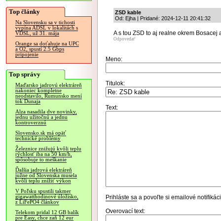
Top články
ZSD kable
Od: Ejha | Pridané: 2024-12-11 20:41:32
Na Slovensku sa v tichosti
vypína ADSL v lokalitách s
A s tou ZSD to aj realne okrem Bosacej a
VDSL, už 31. mája
Odpovedať
Orange sa doťahuje na UPC
a O2, spustí 2.5 Gbps
pripojenie
Meno:
Top správy
Titulok:
Maďarsko jadrovú elektráreň
nakoniec kompletne
neodstavilo, Rumunsko mení
tok Dunaja
Text:
Alza nasadila dve novinky,
jednu užitočnú a jednu
kontroverznú
Slovensko.sk má opäť
technické problémy
Železnice znižujú kvôli teplu
rýchlosť iba na 50 km/h,
spôsobuje to meškanie
Ďalšia jadrová elektráreň
južne od Slovenska musela
kvôli teplu znížiť výkon
V Poľsku spustili takmer
gigawatthodinové úložisko,
Prihláste sa
a povoľte si emailové notifiká
z LiFePO4 článkov
Overovací text:
Telekom pridal 12 GB balík
pre Easy, chce zaň 12 eur