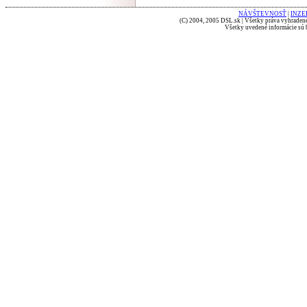
NÁVŠTEVNOSŤ
|
INZE
(C) 2004, 2005 DSL.sk | Všetky práva vyhradené
Všetky uvedené informácie sú b