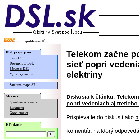
neprihlásený
Telekom začne po
DSL pripojenie
Ceny DSL
sieť popri vedenia
Dostupnosť DSL
Fórum o DSL
elektriny
Výsledky meraní
Satelitná mapa SR
Diskusia k článku:
Telekom 
Merače
popri vedeniach aj tretieho 
Speedmeter
Merania
Pingmeter
Googlemeter
Prispievajte do diskusií ako
p
Hľadanie
Komentár, na ktorý odpovedá