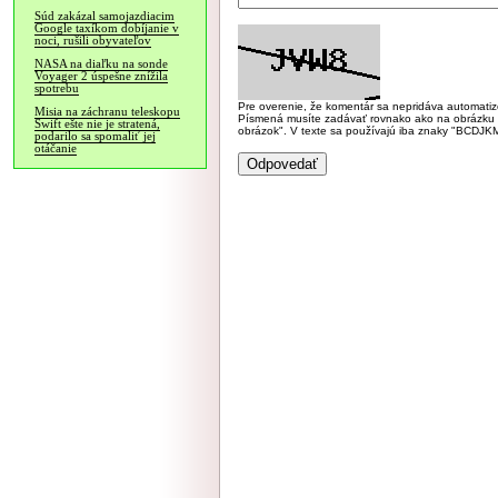
Súd zakázal samojazdiacim
Google taxíkom dobíjanie v
noci, rušili obyvateľov
NASA na diaľku na sonde
Voyager 2 úspešne znížila
spotrebu
Pre overenie, že komentár sa nepridáva automatizov
Misia na záchranu teleskopu
Písmená musíte zadávať rovnako ako na obrázku veľk
Swift ešte nie je stratená,
obrázok". V texte sa používajú iba znaky "BC
podarilo sa spomaliť jej
otáčanie