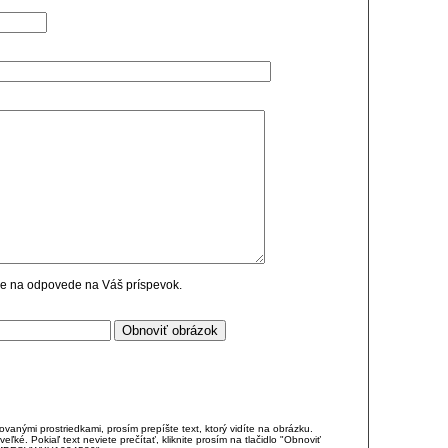
cie na odpovede na Váš príspevok.
anými prostriedkami, prosím prepíšte text, ktorý vidíte na obrázku.
é. Pokiaľ text neviete prečítať, kliknite prosím na tlačidlo "Obnoviť