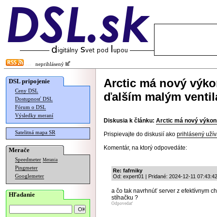
neprihlásený
Arctic má nový výkon
DSL pripojenie
Ceny DSL
ďalším malým venti
Dostupnosť DSL
Fórum o DSL
Výsledky meraní
Diskusia k článku:
Arctic má nový výkonn
Satelitná mapa SR
Prispievajte do diskusií ako
prihlásený užív
Komentár, na ktorý odpovedáte:
Merače
Speedmeter
Merania
Pingmeter
Re: fafrniky
Googlemeter
Od: expert01 | Pridané: 2024-12-11 07:43:4
a čo tak navrhnúť server z efektívnym 
Hľadanie
stíhačku ?
Odpovedať