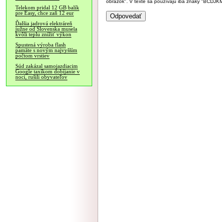
obrázok". V texte sa používajú iba znaky "BC
Telekom pridal 12 GB balík
pre Easy, chce zaň 12 eur
Ďalšia jadrová elektráreň
južne od Slovenska musela
kvôli teplu znížiť výkon
Spustená výroba flash
pamäte s novým najvyšším
počtom vrstiev
Súd zakázal samojazdiacim
Google taxíkom dobíjanie v
noci, rušili obyvateľov