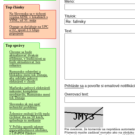
Meno:
Top články
Na Slovensku sa v tichosti
Titulok:
vypína ADSL v lokalitách s
VDSL, už 31. mája
Orange sa doťahuje na UPC
a O2, spustí 2.5 Gbps
Text:
pripojenie
Top správy
Chrome sa bude
aktualizovať dvakrát
týždenne, v budúcnosti sa
bude aktualizovať bez
reštartov
Rumunsko odstrelmi a
blokádou mení tok Dunaja,
aby udržalo jadrovú
elektráreň v chode
Prihláste sa
a povoľte si emailové notifiká
Maďarsko jadrovú elektráreň
nakoniec kompletne
Overovací text:
neodstavilo, Rumunsko mení
tok Dunaja
Slovensko.sk má opäť
technické problémy
Železnice znižujú kvôli teplu
rýchlosť iba na 50 km/h,
spôsobuje to meškanie
V Poľsku spustili takmer
Pre overenie, že komentár sa nepridáva automatizov
gigawatthodinové úložisko,
Písmená musíte zadávať rovnako ako na obrázku veľk
z LiFePO4 článkov