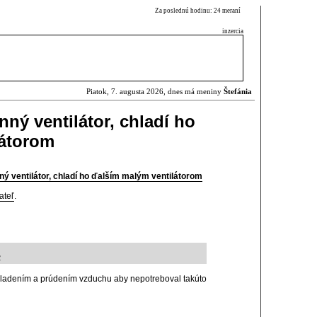
Za poslednú hodinu: 24 meraní
inzercia
Piatok, 7. augusta 2026, dnes má meniny
Štefánia
ný ventilátor, chladí ho
látorom
ý ventilátor, chladí ho ďalším malým ventilátorom
ateľ
.
2
chladením a prúdením vzduchu aby nepotreboval takúto