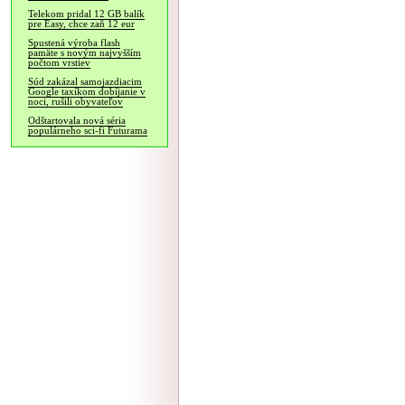
Telekom pridal 12 GB balík
pre Easy, chce zaň 12 eur
Spustená výroba flash
pamäte s novým najvyšším
počtom vrstiev
Súd zakázal samojazdiacim
Google taxíkom dobíjanie v
noci, rušili obyvateľov
Odštartovala nová séria
populárneho sci-fi Futurama