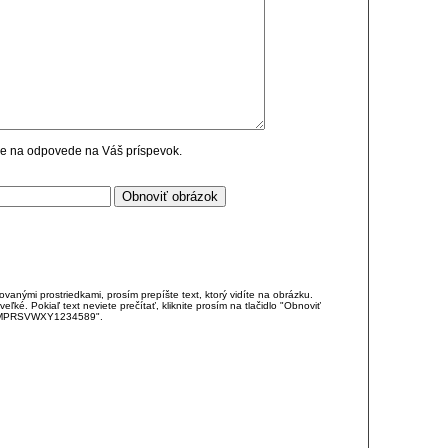
cie na odpovede na Váš príspevok.
anými prostriedkami, prosím prepíšte text, ktorý vidíte na obrázku.
é. Pokiaľ text neviete prečítať, kliknite prosím na tlačidlo "Obnoviť
DJKMPRSVWXY1234589".