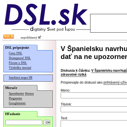
neprihlásený
V Španielsku navrh
DSL pripojenie
Ceny DSL
dať na ne upozornen
Dostupnosť DSL
Fórum o DSL
Výsledky meraní
Diskusia k článku:
V Španielsku navrhuj
zdravotné riziká
Satelitná mapa SR
Prispievajte do diskusií ako
prihlásený užív
Merače
Meno:
Speedmeter
Merania
Pingmeter
Googlemeter
Titulok:
Hľadanie
Text: