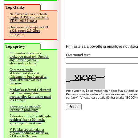
Top články
Na Slovensku sa v tichosti
vypína ADSL v lokalitách s
VDSL, už 31. mája
Orange sa doťahuje na UPC
a O2, spustí 2.5 Gbps
pripojenie
Top správy
Prihláste sa
a povoľte si emailové notifiká
Rumunsko odstrelmi a
Overovací text:
blokádou mení tok Dunaja,
aby udržalo jadrovú
elektráreň v chode
Chrome sa bude
aktualizovať dvakrát
týždenne, v budúcnosti sa
bude aktualizovať bez
reštartov
Maďarsko jadrovú elektráreň
Pre overenie, že komentár sa nepridáva automatizov
nakoniec kompletne
Písmená musíte zadávať rovnako ako na obrázku veľk
neodstavilo, Rumunsko mení
obrázok". V texte sa používajú iba znaky "BC
tok Dunaja
Slovensko.sk má opäť
technické problémy
Železnice znižujú kvôli teplu
rýchlosť iba na 50 km/h,
spôsobuje to meškanie
V Poľsku spustili takmer
gigawatthodinové úložisko,
z LiFePO4 článkov