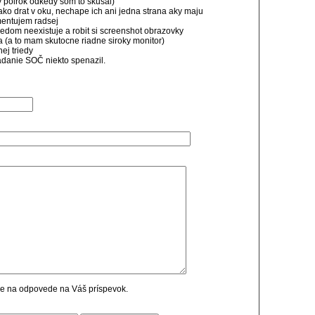
vy polrok odkedy som to skusal)
ko drat v oku, nechape ich ani jedna strana aky maju
mentujem radsej
sledom neexistuje a robit si screenshot obrazovky
 (a to mam skutocne riadne siroky monitor)
nej triedy
 zadanie SOČ niekto spenazil.
cie na odpovede na Váš príspevok.