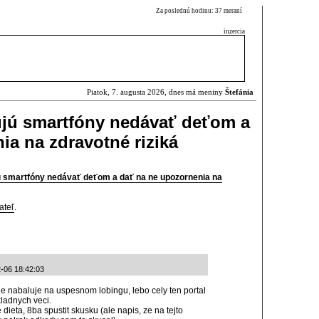
Za poslednú hodinu: 37 meraní
inzercia
Piatok, 7. augusta 2026, dnes má meniny
Štefánia
ujú smartfóny nedávať deťom a
ia na zdravotné riziká
ú smartfóny nedávať deťom a dať na ne upozornenia na
ateľ
.
-06 18:42:03
e nabaluje na uspesnom lobingu, lebo cely ten portal
ladnych veci.
 dieta, 8ba spustit skusku (ale napis, ze na tejto