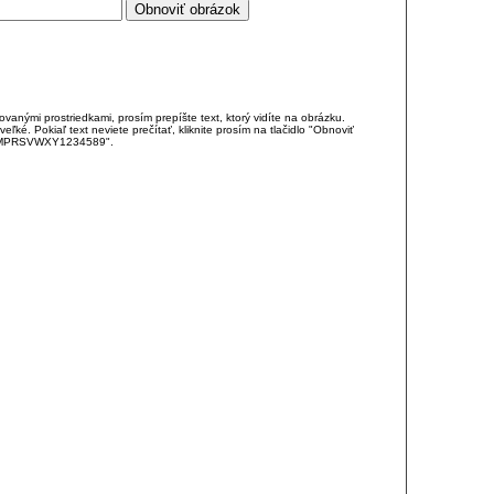
anými prostriedkami, prosím prepíšte text, ktorý vidíte na obrázku.
é. Pokiaľ text neviete prečítať, kliknite prosím na tlačidlo "Obnoviť
DJKMPRSVWXY1234589".