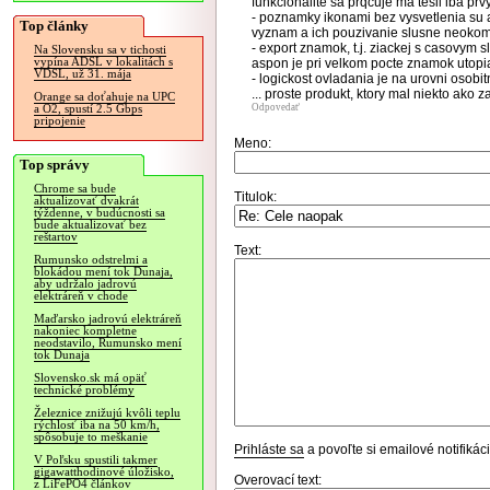
funkcionalite sa prqcuje ma tesil iba pr
- poznamky ikonami bez vysvetlenia su a
Top články
vyznam a ich pouzivanie slusne neoko
- export znamok, t.j. ziackej s casovym 
Na Slovensku sa v tichosti
vypína ADSL v lokalitách s
aspon je pri velkom pocte znamok utopia
VDSL, už 31. mája
- logickost ovladania je na urovni osobit
... proste produkt, ktory mal niekto ako
Orange sa doťahuje na UPC
Odpovedať
a O2, spustí 2.5 Gbps
pripojenie
Meno:
Top správy
Chrome sa bude
Titulok:
aktualizovať dvakrát
týždenne, v budúcnosti sa
bude aktualizovať bez
reštartov
Text:
Rumunsko odstrelmi a
blokádou mení tok Dunaja,
aby udržalo jadrovú
elektráreň v chode
Maďarsko jadrovú elektráreň
nakoniec kompletne
neodstavilo, Rumunsko mení
tok Dunaja
Slovensko.sk má opäť
technické problémy
Železnice znižujú kvôli teplu
rýchlosť iba na 50 km/h,
spôsobuje to meškanie
Prihláste sa
a povoľte si emailové notifiká
V Poľsku spustili takmer
gigawatthodinové úložisko,
Overovací text:
z LiFePO4 článkov