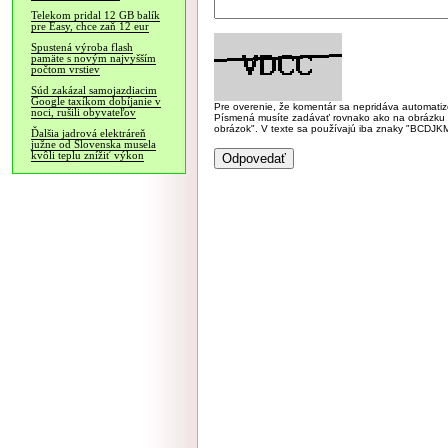
Telekom pridal 12 GB balík
pre Easy, chce zaň 12 eur
Spustená výroba flash
pamäte s novým najvyšším
počtom vrstiev
Súd zakázal samojazdiacim
Google taxíkom dobíjanie v
Pre overenie, že komentár sa nepridáva automatizov
noci, rušili obyvateľov
Písmená musíte zadávať rovnako ako na obrázku veľk
obrázok". V texte sa používajú iba znaky "BC
Ďalšia jadrová elektráreň
južne od Slovenska musela
kvôli teplu znížiť výkon