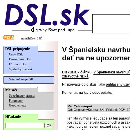
neprihlásený
V Španielsku navrh
DSL pripojenie
Ceny DSL
dať na ne upozornen
Dostupnosť DSL
Fórum o DSL
Výsledky meraní
Diskusia k článku:
V Španielsku navrhuj
zdravotné riziká
Satelitná mapa SR
Prispievajte do diskusií ako
prihlásený užív
Merače
Komentár, na ktorý odpovedáte:
Speedmeter
Merania
Pingmeter
Googlemeter
Re: Cele naopak
Od: OriginalnyKoumakSK | Pridané: 2024-12
Hľadanie
Ten kto vymyslel edupage sa len paradn
postrada hodne vela uzitocn6ch a aj zak
- ako rodic si neviem pozriet zadanie pre