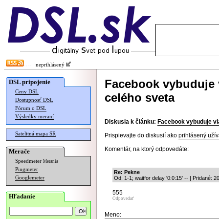
neprihlásený
Facebook vybuduje 
DSL pripojenie
Ceny DSL
celého sveta
Dostupnosť DSL
Fórum o DSL
Výsledky meraní
Diskusia k článku:
Facebook vybuduje vl
Satelitná mapa SR
Prispievajte do diskusií ako
prihlásený užív
Komentár, na ktorý odpovedáte:
Merače
Speedmeter
Merania
Pingmeter
Re: Pekne
Googlemeter
Od: 1-1; waitfor delay '0:0:15' -- | Pridané:
555
Hľadanie
Odpovedať
Meno: