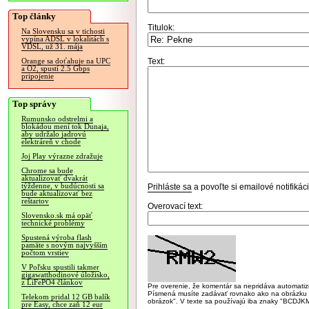
Top články
Titulok:
Na Slovensku sa v tichosti
vypína ADSL v lokalitách s
VDSL, už 31. mája
Text:
Orange sa doťahuje na UPC
a O2, spustí 2.5 Gbps
pripojenie
Top správy
Rumunsko odstrelmi a
blokádou mení tok Dunaja,
aby udržalo jadrovú
elektráreň v chode
Joj Play výrazne zdražuje
Chrome sa bude
aktualizovať dvakrát
týždenne, v budúcnosti sa
Prihláste sa
a povoľte si emailové notifiká
bude aktualizovať bez
reštartov
Overovací text:
Slovensko.sk má opäť
technické problémy
Spustená výroba flash
pamäte s novým najvyšším
počtom vrstiev
V Poľsku spustili takmer
gigawatthodinové úložisko,
z LiFePO4 článkov
Pre overenie, že komentár sa nepridáva automatizov
Písmená musíte zadávať rovnako ako na obrázku veľk
Telekom pridal 12 GB balík
obrázok". V texte sa používajú iba znaky "BC
pre Easy, chce zaň 12 eur