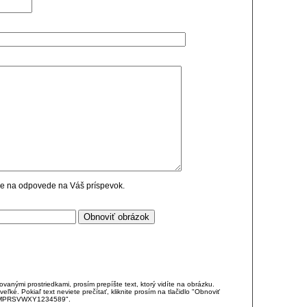
cie na odpovede na Váš príspevok.
anými prostriedkami, prosím prepíšte text, ktorý vidíte na obrázku.
é. Pokiaľ text neviete prečítať, kliknite prosím na tlačidlo "Obnoviť
DJKMPRSVWXY1234589".