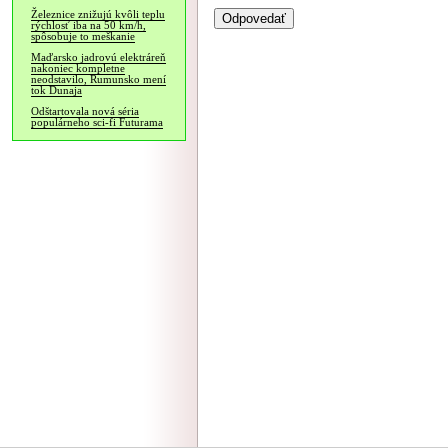
Železnice znižujú kvôli teplu
rýchlosť iba na 50 km/h,
spôsobuje to meškanie
Maďarsko jadrovú elektráreň
nakoniec kompletne
neodstavilo, Rumunsko mení
tok Dunaja
Odštartovala nová séria
populárneho sci-fi Futurama