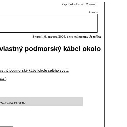
Za poslednú hodinu: 71 meraní
inzercia
Štvrtok, 6. augusta 2026, dnes má meniny
Jozefína
vlastný podmorský kábel okolo
astný podmorský kábel okolo celého sveta
ateľ
.
 2024-12-04 19:34:07