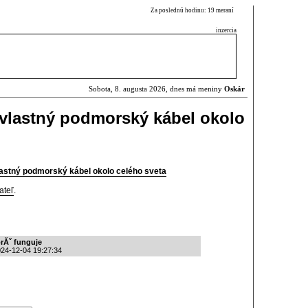
Za poslednú hodinu: 19 meraní
inzercia
Sobota, 8. augusta 2026, dnes má meniny
Oskár
vlastný podmorský kábel okolo
astný podmorský kábel okolo celého sveta
ateľ
.
orĂˇ funguje
 2024-12-04 19:27:34