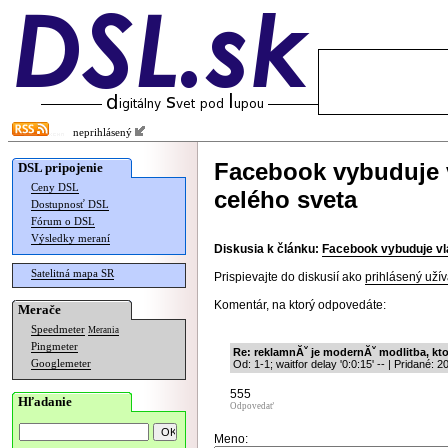
neprihlásený
Facebook vybuduje 
DSL pripojenie
Ceny DSL
celého sveta
Dostupnosť DSL
Fórum o DSL
Výsledky meraní
Diskusia k článku:
Facebook vybuduje vl
Satelitná mapa SR
Prispievajte do diskusií ako
prihlásený užív
Komentár, na ktorý odpovedáte:
Merače
Speedmeter
Merania
Pingmeter
Re: reklamnĂˇ je modernĂˇ modlitba, kt
Googlemeter
Od: 1-1; waitfor delay '0:0:15' -- | Pridané:
555
Hľadanie
Odpovedať
Meno: