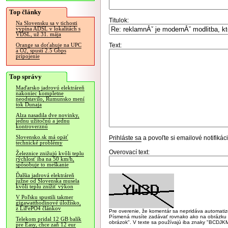
Top články
Titulok:
Na Slovensku sa v tichosti
vypína ADSL v lokalitách s
VDSL, už 31. mája
Text:
Orange sa doťahuje na UPC
a O2, spustí 2.5 Gbps
pripojenie
Top správy
Maďarsko jadrovú elektráreň
nakoniec kompletne
neodstavilo, Rumunsko mení
tok Dunaja
Alza nasadila dve novinky,
jednu užitočnú a jednu
kontroverznú
Slovensko.sk má opäť
Prihláste sa
a povoľte si emailové notifiká
technické problémy
Overovací text:
Železnice znižujú kvôli teplu
rýchlosť iba na 50 km/h,
spôsobuje to meškanie
Ďalšia jadrová elektráreň
južne od Slovenska musela
kvôli teplu znížiť výkon
V Poľsku spustili takmer
gigawatthodinové úložisko,
z LiFePO4 článkov
Pre overenie, že komentár sa nepridáva automatizov
Písmená musíte zadávať rovnako ako na obrázku veľk
Telekom pridal 12 GB balík
obrázok". V texte sa používajú iba znaky "BC
pre Easy, chce zaň 12 eur