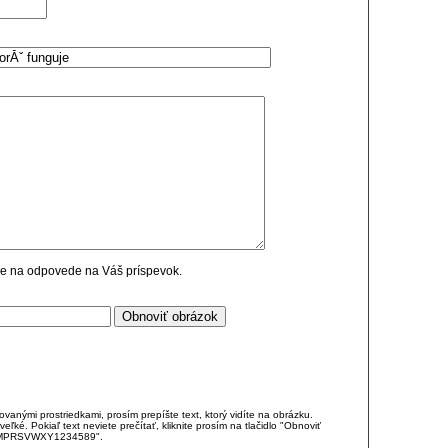
cie na odpovede na Váš príspevok.
anými prostriedkami, prosím prepíšte text, ktorý vidíte na obrázku.
é. Pokiaľ text neviete prečítať, kliknite prosím na tlačidlo "Obnoviť
DJKMPRSVWXY1234589".