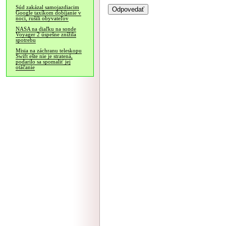
Súd zakázal samojazdiacim
Google taxíkom dobíjanie v
noci, rušili obyvateľov
NASA na diaľku na sonde
Voyager 2 úspešne znížila
spotrebu
Misia na záchranu teleskopu
Swift ešte nie je stratená,
podarilo sa spomaliť jej
otáčanie