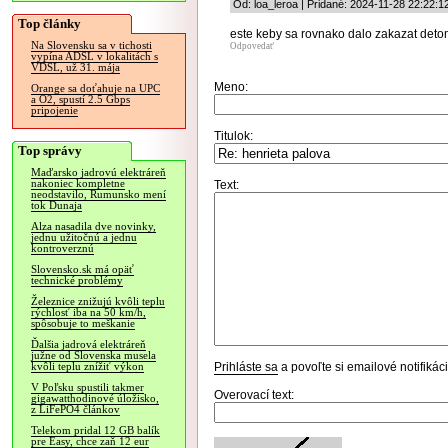
Od: loa_leroa | Pridané: 2024-11-28 22:22:1
Top články
este keby sa rovnako dalo zakazat detom 
Na Slovensku sa v tichosti
Odpovedať
vypína ADSL v lokalitách s
VDSL, už 31. mája
Meno:
Orange sa doťahuje na UPC
a O2, spustí 2.5 Gbps
pripojenie
Titulok:
Top správy
Maďarsko jadrovú elektráreň
nakoniec kompletne
Text:
neodstavilo, Rumunsko mení
tok Dunaja
Alza nasadila dve novinky,
jednu užitočnú a jednu
kontroverznú
Slovensko.sk má opäť
technické problémy
Železnice znižujú kvôli teplu
rýchlosť iba na 50 km/h,
spôsobuje to meškanie
Ďalšia jadrová elektráreň
južne od Slovenska musela
Prihláste sa
a povoľte si emailové notifiká
kvôli teplu znížiť výkon
V Poľsku spustili takmer
Overovací text:
gigawatthodinové úložisko,
z LiFePO4 článkov
Telekom pridal 12 GB balík
pre Easy, chce zaň 12 eur