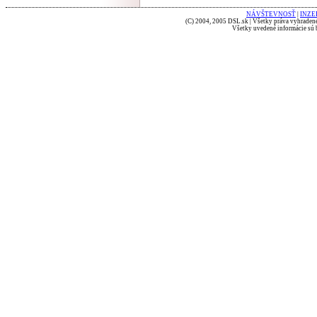
NÁVŠTEVNOSŤ
|
INZE
(C) 2004, 2005 DSL.sk | Všetky práva vyhradené
Všetky uvedené informácie sú b