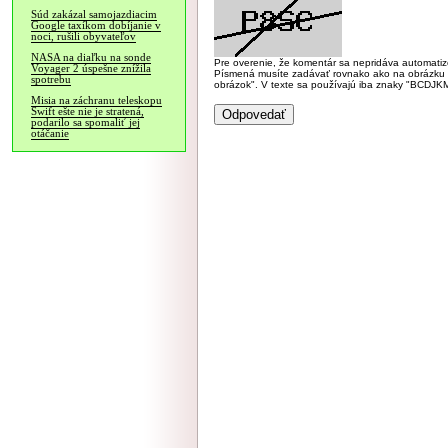
Súd zakázal samojazdiacim
Google taxíkom dobíjanie v
noci, rušili obyvateľov
NASA na diaľku na sonde
Pre overenie, že komentár sa nepridáva automatizov
Voyager 2 úspešne znížila
Písmená musíte zadávať rovnako ako na obrázku veľk
spotrebu
obrázok". V texte sa používajú iba znaky "BC
Misia na záchranu teleskopu
Swift ešte nie je stratená,
podarilo sa spomaliť jej
otáčanie