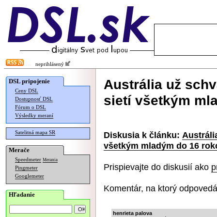
neprihlásený
Austrália už schv
DSL pripojenie
Ceny DSL
sietí všetkým ml
Dostupnosť DSL
Fórum o DSL
Výsledky meraní
Satelitná mapa SR
Diskusia k článku:
Austráli
všetkým mladým do 16 rok
Merače
Speedmeter
Merania
Prispievajte do diskusií ako
p
Pingmeter
Googlemeter
Komentár, na ktorý odpovedá
Hľadanie
henrieta palova