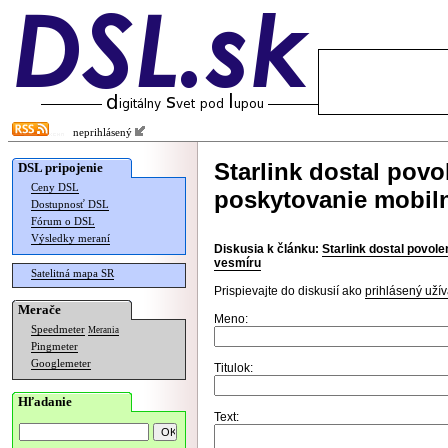
neprihlásený
Starlink dostal povo
DSL pripojenie
Ceny DSL
poskytovanie mobiln
Dostupnosť DSL
Fórum o DSL
Výsledky meraní
Diskusia k článku:
Starlink dostal povole
vesmíru
Satelitná mapa SR
Prispievajte do diskusií ako
prihlásený užív
Merače
Meno:
Speedmeter
Merania
Pingmeter
Googlemeter
Titulok:
Hľadanie
Text: