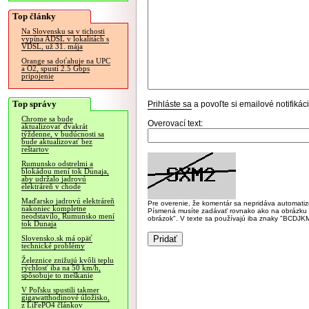
Top články
Na Slovensku sa v tichosti
vypína ADSL v lokalitách s
VDSL, už 31. mája
Orange sa doťahuje na UPC
a O2, spustí 2.5 Gbps
pripojenie
Top správy
Prihláste sa
a povoľte si emailové notifiká
Chrome sa bude
Overovací text:
aktualizovať dvakrát
týždenne, v budúcnosti sa
bude aktualizovať bez
reštartov
Rumunsko odstrelmi a
blokádou mení tok Dunaja,
aby udržalo jadrovú
elektráreň v chode
Maďarsko jadrovú elektráreň
Pre overenie, že komentár sa nepridáva automatizov
nakoniec kompletne
Písmená musíte zadávať rovnako ako na obrázku veľk
neodstavilo, Rumunsko mení
obrázok". V texte sa používajú iba znaky "BC
tok Dunaja
Slovensko.sk má opäť
technické problémy
Železnice znižujú kvôli teplu
rýchlosť iba na 50 km/h,
spôsobuje to meškanie
V Poľsku spustili takmer
gigawatthodinové úložisko,
z LiFePO4 článkov