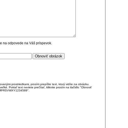
cie na odpovede na Váš príspevok.
anými prostriedkami, prosím prepíšte text, ktorý vidíte na obrázku.
é. Pokiaľ text neviete prečítať, kliknite prosím na tlačidlo "Obnoviť
DJKMPRSVWXY1234589".