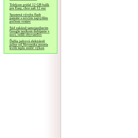
Telekom pridal 12 GB balík
pre Easy, chce zaň 12 eur
Spustená výroba flash
pamäte s novým najvyšším
počtom vrstiev
Súd zakázal samojazdiacim
Google taxíkom dobíjanie v
noci, rušili obyvateľov
Ďalšia jadrová elektráreň
južne od Slovenska musela
kvôli teplu znížiť výkon