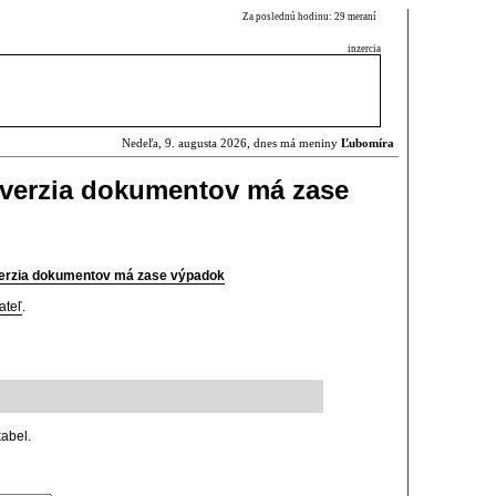
Za poslednú hodinu: 29 meraní
inzercia
Nedeľa, 9. augusta 2026, dnes má meniny
Ľubomíra
nverzia dokumentov má zase
verzia dokumentov má zase výpadok
ateľ
.
kabel.