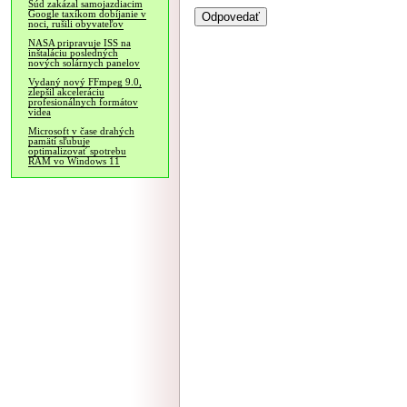
Súd zakázal samojazdiacim
Google taxíkom dobíjanie v
noci, rušili obyvateľov
NASA pripravuje ISS na
inštaláciu posledných
nových solárnych panelov
Vydaný nový FFmpeg 9.0,
zlepšil akceleráciu
profesionálnych formátov
videa
Microsoft v čase drahých
pamätí sľubuje
optimalizovať spotrebu
RAM vo Windows 11