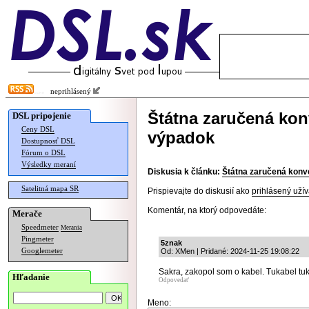
neprihlásený
Štátna zaručená ko
DSL pripojenie
Ceny DSL
výpadok
Dostupnosť DSL
Fórum o DSL
Výsledky meraní
Diskusia k článku:
Štátna zaručená kon
Satelitná mapa SR
Prispievajte do diskusií ako
prihlásený užív
Komentár, na ktorý odpovedáte:
Merače
Speedmeter
Merania
Pingmeter
5znak
Googlemeter
Od: XMen | Pridané: 2024-11-25 19:08:22
Sakra, zakopol som o kabel. Tukabel tu
Hľadanie
Odpovedať
Meno: