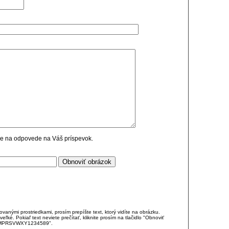
cie na odpovede na Váš príspevok.
anými prostriedkami, prosím prepíšte text, ktorý vidíte na obrázku.
é. Pokiaľ text neviete prečítať, kliknite prosím na tlačidlo "Obnoviť
DJKMPRSVWXY1234589".