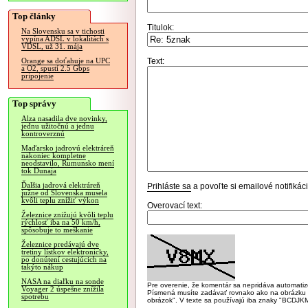
Top články
Titulok:
Na Slovensku sa v tichosti
vypína ADSL v lokalitách s
VDSL, už 31. mája
Text:
Orange sa doťahuje na UPC
a O2, spustí 2.5 Gbps
pripojenie
Top správy
Alza nasadila dve novinky,
jednu užitočnú a jednu
kontroverznú
Maďarsko jadrovú elektráreň
nakoniec kompletne
neodstavilo, Rumunsko mení
tok Dunaja
Ďalšia jadrová elektráreň
Prihláste sa
a povoľte si emailové notifiká
južne od Slovenska musela
kvôli teplu znížiť výkon
Overovací text:
Železnice znižujú kvôli teplu
rýchlosť iba na 50 km/h,
spôsobuje to meškanie
Železnice predávajú dve
tretiny lístkov elektronicky,
po donútení cestujúcich na
takýto nákup
NASA na diaľku na sonde
Pre overenie, že komentár sa nepridáva automatizov
Voyager 2 úspešne znížila
Písmená musíte zadávať rovnako ako na obrázku veľk
spotrebu
obrázok". V texte sa používajú iba znaky "BC