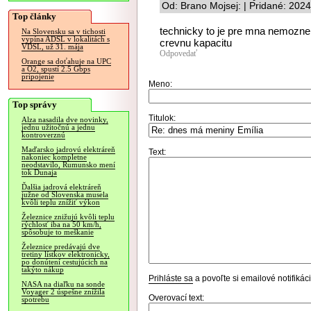
Od: Brano Mojsej: | Pridané: 202
Top články
technicky to je pre mna nemozne
Na Slovensku sa v tichosti
vypína ADSL v lokalitách s
crevnu kapacitu
VDSL, už 31. mája
Odpovedať
Orange sa doťahuje na UPC
a O2, spustí 2.5 Gbps
pripojenie
Meno:
Top správy
Titulok:
Alza nasadila dve novinky,
jednu užitočnú a jednu
kontroverznú
Maďarsko jadrovú elektráreň
Text:
nakoniec kompletne
neodstavilo, Rumunsko mení
tok Dunaja
Ďalšia jadrová elektráreň
južne od Slovenska musela
kvôli teplu znížiť výkon
Železnice znižujú kvôli teplu
rýchlosť iba na 50 km/h,
spôsobuje to meškanie
Železnice predávajú dve
tretiny lístkov elektronicky,
po donútení cestujúcich na
takýto nákup
Prihláste sa
a povoľte si emailové notifiká
NASA na diaľku na sonde
Voyager 2 úspešne znížila
Overovací text:
spotrebu