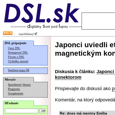
neprihlásený
Japonci uviedli e
DSL pripojenie
Ceny DSL
magnetickým ko
Dostupnosť DSL
Fórum o DSL
Výsledky meraní
Satelitná mapa SR
Diskusia k článku:
Japonci 
konektorom
Merače
Speedmeter
Merania
Prispievajte do diskusií ako
p
Pingmeter
Googlemeter
Komentár, na ktorý odpovedá
Hľadanie
Re: dnes má meniny Emília