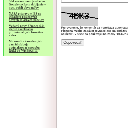
Súd zakázal samojazdiacim
Google taxíkom dobíjanie v
noci, rušili obyvateľov
NASA pripravuje ISS na
inštaláciu posledných
nových solárnych panelov
Vydaný nový FFmpeg 9.0,
Pre overenie, že komentár sa nepridáva automatizov
zlepšil akceleráciu
Písmená musíte zadávať rovnako ako na obrázku veľk
profesionálnych formátov
obrázok". V texte sa používajú iba znaky "BC
videa
Microsoft v čase drahých
pamätí sľubuje
optimalizovať spotrebu
RAM vo Windows 11