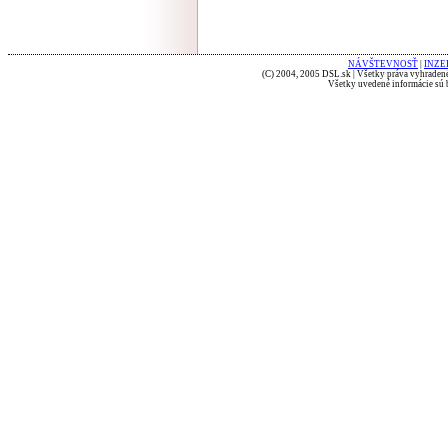
NÁVŠTEVNOSŤ
|
INZE
(C) 2004, 2005 DSL.sk | Všetky práva vyhradené
Všetky uvedené informácie sú b